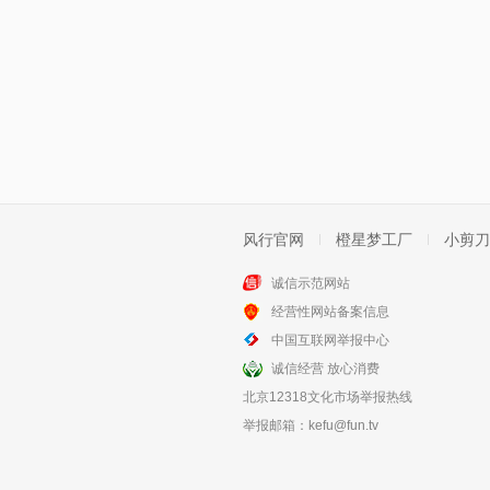
风行官网
橙星梦工厂
小剪刀
诚信示范网站
经营性网站备案信息
中国互联网举报中心
诚信经营 放心消费
北京12318文化市场举报热线
举报邮箱：
kefu@fun.tv