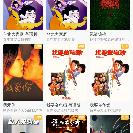
乌龙大家庭 粤语版
乌龙大家庭
绿液惊魂
青年黎姿美貌初显
青年黎姿美貌初显
拯救即将被真菌腐蚀的世界
我爱你
我要金龟婿 粤语版
我要金龟婿
徐静蕾逼佟大为说我爱你
吕秀菱爱上帅气暖男
吕秀菱爱上帅气暖男