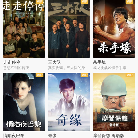
走走停停
三大队
杀手壕
意想不到的转变
真实改编，三大队的身世浮沉
成龙挑战凶悍杀手壕
情陷夜巴黎
奇缘
摩登保镖 粤语版