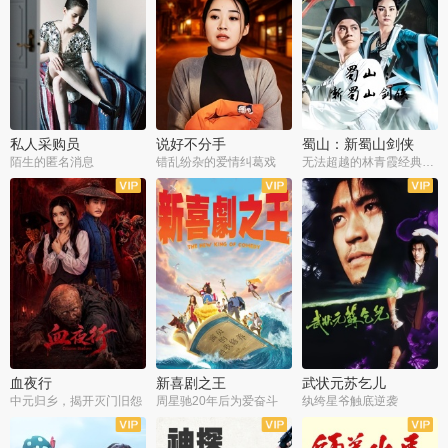
私人采购员
说好不分手
蜀山：新蜀山剑侠
陌生的匿名消息
错乱纷杂的爱情纠葛戏
无法超越的林青霞经典角色
血夜行
新喜剧之王
武状元苏乞儿
中元归乡，揭开灭门旧怨
周星驰20年后为爱奋斗
纨绔星爷触底逆袭