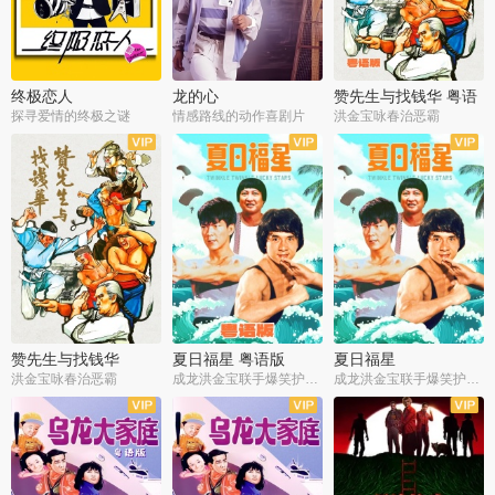
终极恋人
龙的心
赞先生与找钱华 粤语
版
探寻爱情的终极之谜
情感路线的动作喜剧片
洪金宝咏春治恶霸
赞先生与找钱华
夏日福星 粤语版
夏日福星
洪金宝咏春治恶霸
成龙洪金宝联手爆笑护美女
成龙洪金宝联手爆笑护美女