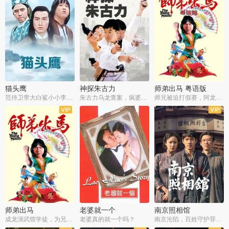
猫头鹰
神探朱古力
师弟出马 粤语版
范侍卫带大白鲨小小李破案寻妃
朱古力乌龙查案，疯婆子神助攻
师兄被迫打假赛，阿龙追查斗黑帮
师弟出马
老婆就一个
南京照相馆
成龙演武馆学徒，为兄搏命战黑道
老婆真的就一个吗？
南京沦陷，百姓守护罪证底片