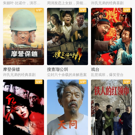
朱丽叶·比诺什，演尽失爱之痛
周润发恋上女奴，异能护体战邪派
许氏兄弟的经典喜剧
摩登保镖
搜查瑠公圳
戏台
许氏兄弟的经典喜剧
尘封六十余载的未解悬案
乱世戏班，爆笑登台