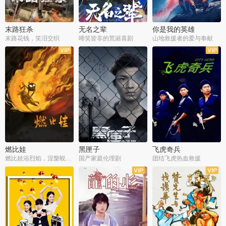
末路狂杀
无名之辈
你是我的英雄
末路花钱，笑泪交织
啼笑皆非的荒诞喜剧
山地救援者的爱与奉献
燃比娃
黑匣子
飞虎奇兵
燃比娃浴烈焰，涅槃蜕变成人
国产家庭伦理剧
团结飞虎热血救援