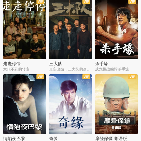
走走停停
三大队
杀手壕
意想不到的转变
真实改编，三大队的身世浮沉
成龙挑战凶悍杀手壕
情陷夜巴黎
奇缘
摩登保镖 粤语版