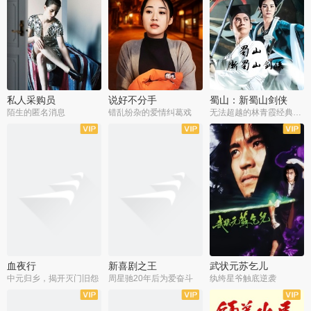
私人采购员
说好不分手
蜀山：新蜀山剑侠
陌生的匿名消息
错乱纷杂的爱情纠葛戏
无法超越的林青霞经典角色
血夜行
新喜剧之王
武状元苏乞儿
中元归乡，揭开灭门旧怨
周星驰20年后为爱奋斗
纨绔星爷触底逆袭