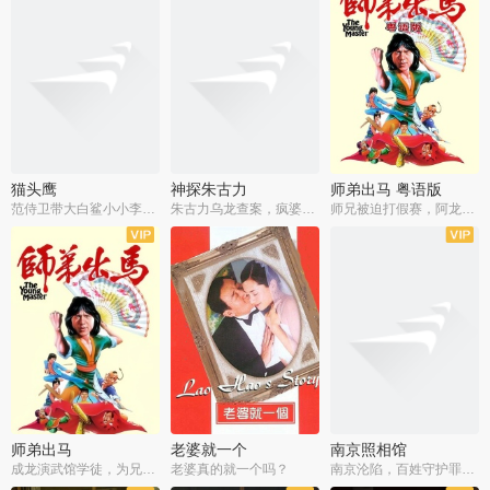
猫头鹰
神探朱古力
师弟出马 粤语版
范侍卫带大白鲨小小李破案寻妃
朱古力乌龙查案，疯婆子神助攻
师兄被迫打假赛，阿龙追查斗黑帮
师弟出马
老婆就一个
南京照相馆
成龙演武馆学徒，为兄搏命战黑道
老婆真的就一个吗？
南京沦陷，百姓守护罪证底片