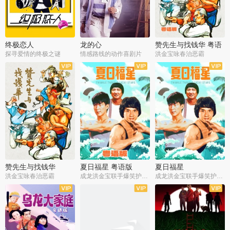
终极恋人
龙的心
赞先生与找钱华 粤语
版
探寻爱情的终极之谜
情感路线的动作喜剧片
洪金宝咏春治恶霸
赞先生与找钱华
夏日福星 粤语版
夏日福星
洪金宝咏春治恶霸
成龙洪金宝联手爆笑护美女
成龙洪金宝联手爆笑护美女