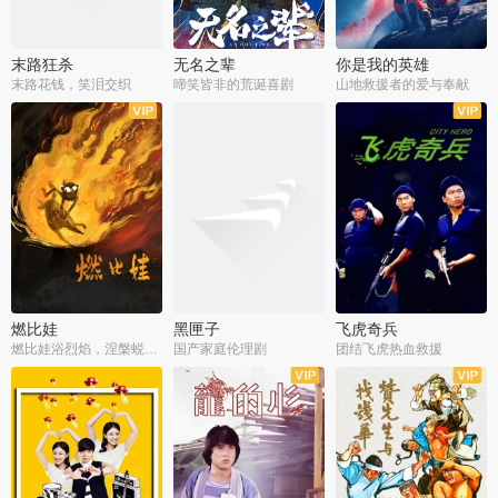
末路狂杀
无名之辈
你是我的英雄
末路花钱，笑泪交织
啼笑皆非的荒诞喜剧
山地救援者的爱与奉献
燃比娃
黑匣子
飞虎奇兵
燃比娃浴烈焰，涅槃蜕变成人
国产家庭伦理剧
团结飞虎热血救援