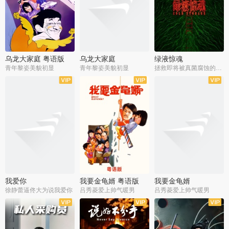
乌龙大家庭 粤语版
乌龙大家庭
绿液惊魂
青年黎姿美貌初显
青年黎姿美貌初显
拯救即将被真菌腐蚀的世界
我爱你
我要金龟婿 粤语版
我要金龟婿
徐静蕾逼佟大为说我爱你
吕秀菱爱上帅气暖男
吕秀菱爱上帅气暖男