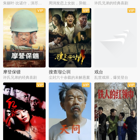
朱丽叶·比诺什，演尽失爱之痛
周润发恋上女奴，异能护体战邪派
许氏兄弟的经典喜剧
摩登保镖
搜查瑠公圳
戏台
许氏兄弟的经典喜剧
尘封六十余载的未解悬案
乱世戏班，爆笑登台