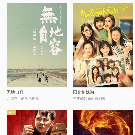
无地自容
阳光姐妹淘
北漂当下的生活图卷
当年的姐妹们再相聚