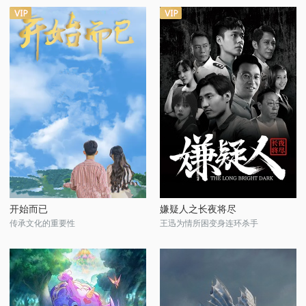
开始而已
嫌疑人之长夜将尽
传承文化的重要性
王迅为情所困变身连环杀手