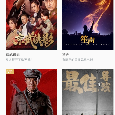
京武侠影
笙声
敌人展开了殊死搏斗
有新意的民族风格电影