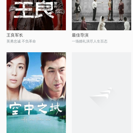
王良军长
最佳导演
英勇忠诚 不负革命
一场婚礼演尽人生百态