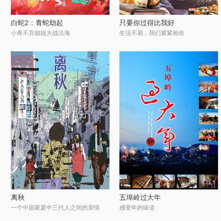
白蛇2：青蛇劫起
只要你过得比我好
小青不弃姐姐大战法海
生活不易，我们紧紧相依
离秋
五埠岭过大年
一个中国家庭中三代人之间的亲情
感受年的味道