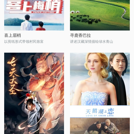
喜上眉梢
寻鹿香巴拉
以剪纸形式带领村民致富
讲述汉藏深情描绘绿水青山