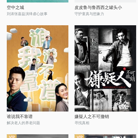
空中之城
皮皮鲁与鲁西西之罐头小
刘涛张嘉益演绎虐心故事
守护童真与想象力
谁说我不靠谱
嫌疑人之不可撤销
解决老人的养老问题
寻找真相