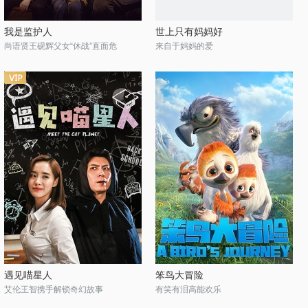
我是监护人
世上只有妈妈好
尚语贤王砚辉父女“休战”直面危
来自于妈妈的爱
遇见喵星人
笨鸟大冒险
艾伦王智携手解锁奇幻故事
有笑有泪高能欢乐