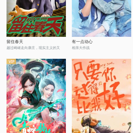
留住春天
有一点动心
越过崎岖走向康庄，现实主义的又
相亲大作战