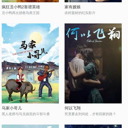
疯狂丑小鸭2靠谱英雄
家有嫂娘
丑小鸭再次拯救鸟类王国
农村题材的纪实影片
马家小哥儿
何以飞翔
黑人老师与马戈搞笑的斗智斗勇
究竟要走到何处，才有回家的路？