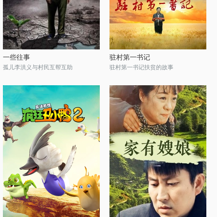
一些往事
驻村第一书记
孤儿李洪义与村民互帮互助
驻村第一书记扶贫的故事