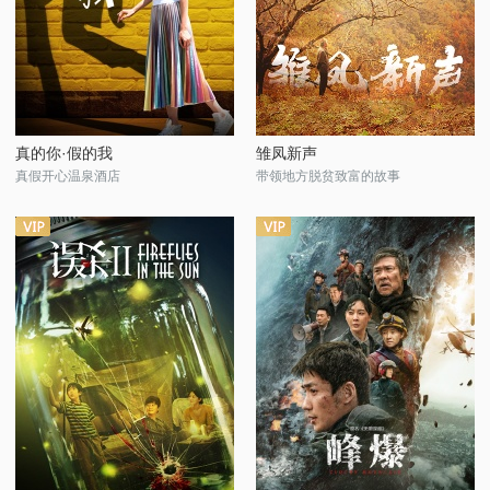
真的你·假的我
雏凤新声
真假开心温泉酒店
带领地方脱贫致富的故事