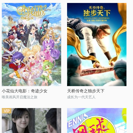
小花仙大电影：奇迹少女
天桥传奇之独步天下
唯美画风开启魔法之旅
成长为一代天艺人