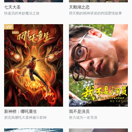
七天大圣
天鹅湖之恋
快递员的奇妙魔法之旅
用天鹅的精神讲述的跨国爱情故事
新神榜：哪吒重生
我不是演员
朋克风哪吒大显神威斗群神
努力成为一名导演