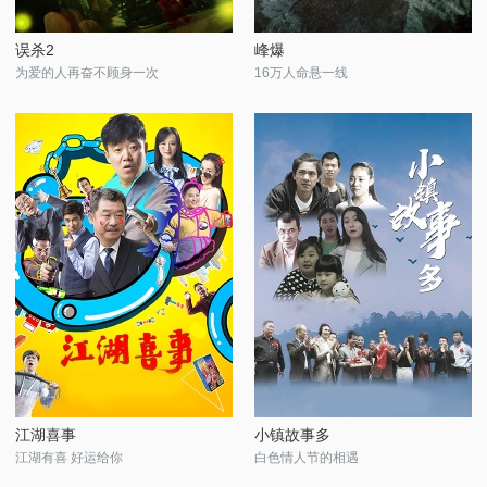
误杀2
峰爆
为爱的人再奋不顾身一次
16万人命悬一线
江湖喜事
小镇故事多
江湖有喜 好运给你
白色情人节的相遇