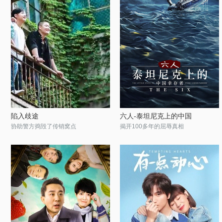
陷入歧途
六人-泰坦尼克上的中国
协助警方捣毁了传销窝点
揭开100多年的屈辱真相