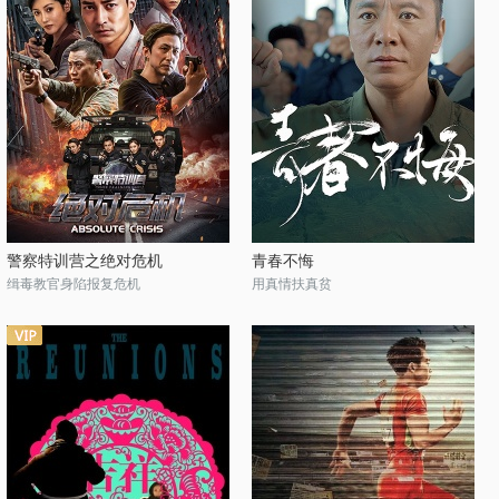
警察特训营之绝对危机
青春不悔
缉毒教官身陷报复危机
用真情扶真贫