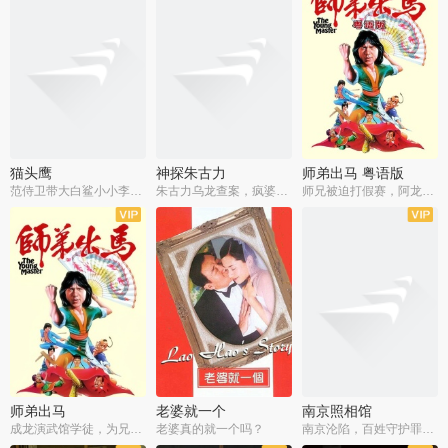
猫头鹰
神探朱古力
师弟出马 粤语版
范侍卫带大白鲨小小李破案寻妃
朱古力乌龙查案，疯婆子神助攻
师兄被迫打假赛，阿龙追查斗黑帮
师弟出马
老婆就一个
南京照相馆
成龙演武馆学徒，为兄搏命战黑道
老婆真的就一个吗？
南京沦陷，百姓守护罪证底片