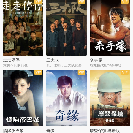
走走停停
三大队
杀手壕
意想不到的转变
真实改编，三大队的身世浮沉
成龙挑战凶悍杀手壕
情陷夜巴黎
奇缘
摩登保镖 粤语版