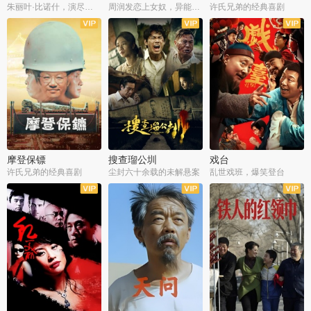
朱丽叶·比诺什，演尽失爱之痛
周润发恋上女奴，异能护体战邪派
许氏兄弟的经典喜剧
摩登保镖
搜查瑠公圳
戏台
许氏兄弟的经典喜剧
尘封六十余载的未解悬案
乱世戏班，爆笑登台