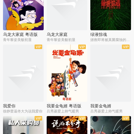
乌龙大家庭 粤语版
乌龙大家庭
绿液惊魂
青年黎姿美貌初显
青年黎姿美貌初显
拯救即将被真菌腐蚀的世界
我爱你
我要金龟婿 粤语版
我要金龟婿
徐静蕾逼佟大为说我爱你
吕秀菱爱上帅气暖男
吕秀菱爱上帅气暖男