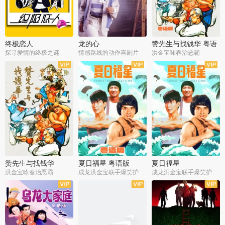
终极恋人
龙的心
赞先生与找钱华 粤语
版
探寻爱情的终极之谜
情感路线的动作喜剧片
洪金宝咏春治恶霸
赞先生与找钱华
夏日福星 粤语版
夏日福星
洪金宝咏春治恶霸
成龙洪金宝联手爆笑护美女
成龙洪金宝联手爆笑护美女