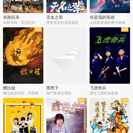
末路狂杀
无名之辈
你是我的英雄
末路花钱，笑泪交织
啼笑皆非的荒诞喜剧
山地救援者的爱与奉献
燃比娃
黑匣子
飞虎奇兵
燃比娃浴烈焰，涅槃蜕变成人
国产家庭伦理剧
团结飞虎热血救援