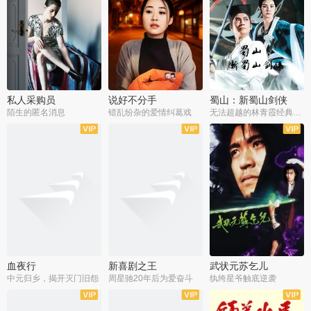
私人采购员
说好不分手
蜀山：新蜀山剑侠
陌生的匿名消息
错乱纷杂的爱情纠葛戏
无法超越的林青霞经典角色
血夜行
新喜剧之王
武状元苏乞儿
中元归乡，揭开灭门旧怨
周星驰20年后为爱奋斗
纨绔星爷触底逆袭