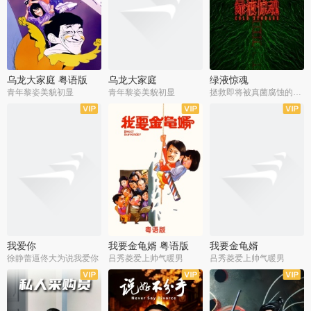
乌龙大家庭 粤语版
乌龙大家庭
绿液惊魂
青年黎姿美貌初显
青年黎姿美貌初显
拯救即将被真菌腐蚀的世界
我爱你
我要金龟婿 粤语版
我要金龟婿
徐静蕾逼佟大为说我爱你
吕秀菱爱上帅气暖男
吕秀菱爱上帅气暖男