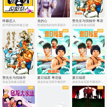
终极恋人
龙的心
赞先生与找钱华 粤语
版
探寻爱情的终极之谜
情感路线的动作喜剧片
洪金宝咏春治恶霸
赞先生与找钱华
夏日福星 粤语版
夏日福星
洪金宝咏春治恶霸
成龙洪金宝联手爆笑护美女
成龙洪金宝联手爆笑护美女