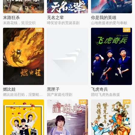
末路狂杀
无名之辈
你是我的英雄
末路花钱，笑泪交织
啼笑皆非的荒诞喜剧
山地救援者的爱与奉献
燃比娃
黑匣子
飞虎奇兵
燃比娃浴烈焰，涅槃蜕变成人
国产家庭伦理剧
团结飞虎热血救援