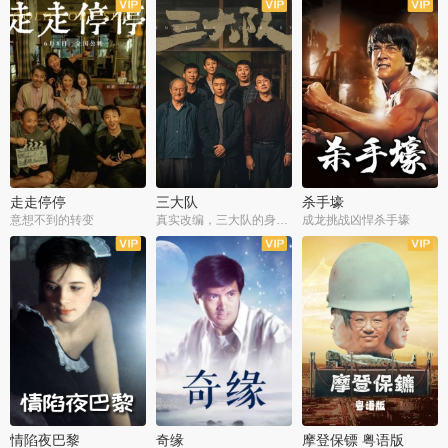
走走停停
三大队
杀手壕
意想不到的转变
真实改编，三大队的身世浮沉
成龙挑战凶悍杀手壕
情陷夜巴黎
奇缘
摩登保镖 粤语版