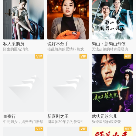
私人采购员
说好不分手
蜀山：新蜀山剑侠
陌生的匿名消息
错乱纷杂的爱情纠葛戏
无法超越的林青霞经典角色
血夜行
新喜剧之王
武状元苏乞儿
中元归乡，揭开灭门旧怨
周星驰20年后为爱奋斗
纨绔星爷触底逆袭