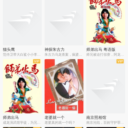
猫头鹰
神探朱古力
师弟出马 粤语版
范侍卫带大白鲨小小李破案寻妃
朱古力乌龙查案，疯婆子神助攻
师兄被迫打假赛，阿龙追查斗黑帮
师弟出马
老婆就一个
南京照相馆
成龙演武馆学徒，为兄搏命战黑道
老婆真的就一个吗？
南京沦陷，百姓守护罪证底片