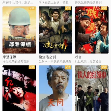
朱丽叶·比诺什，演尽失爱之痛
周润发恋上女奴，异能护体战邪派
许氏兄弟的经典喜剧
摩登保镖
搜查瑠公圳
戏台
许氏兄弟的经典喜剧
尘封六十余载的未解悬案
乱世戏班，爆笑登台