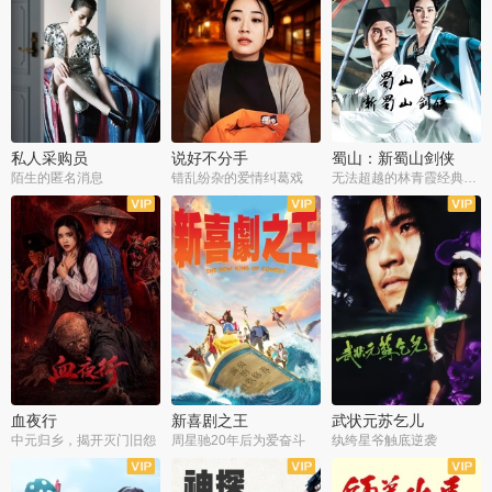
私人采购员
说好不分手
蜀山：新蜀山剑侠
陌生的匿名消息
错乱纷杂的爱情纠葛戏
无法超越的林青霞经典角色
血夜行
新喜剧之王
武状元苏乞儿
中元归乡，揭开灭门旧怨
周星驰20年后为爱奋斗
纨绔星爷触底逆袭