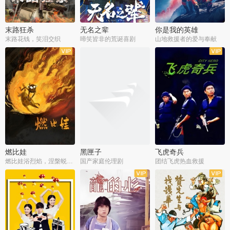
末路狂杀
无名之辈
你是我的英雄
末路花钱，笑泪交织
啼笑皆非的荒诞喜剧
山地救援者的爱与奉献
燃比娃
黑匣子
飞虎奇兵
燃比娃浴烈焰，涅槃蜕变成人
国产家庭伦理剧
团结飞虎热血救援