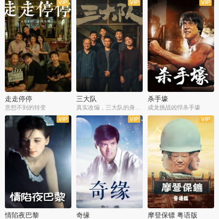
走走停停
三大队
杀手壕
意想不到的转变
真实改编，三大队的身世浮沉
成龙挑战凶悍杀手壕
情陷夜巴黎
奇缘
摩登保镖 粤语版