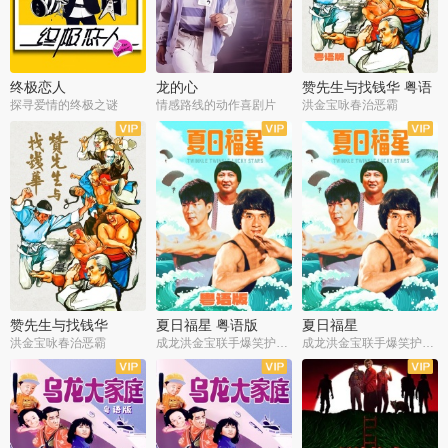
终极恋人
龙的心
赞先生与找钱华 粤语
版
探寻爱情的终极之谜
情感路线的动作喜剧片
洪金宝咏春治恶霸
赞先生与找钱华
夏日福星 粤语版
夏日福星
洪金宝咏春治恶霸
成龙洪金宝联手爆笑护美女
成龙洪金宝联手爆笑护美女