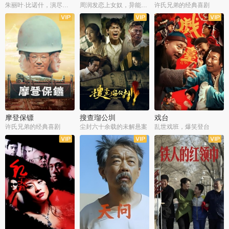
朱丽叶·比诺什，演尽失爱之痛
周润发恋上女奴，异能护体战邪派
许氏兄弟的经典喜剧
摩登保镖
搜查瑠公圳
戏台
许氏兄弟的经典喜剧
尘封六十余载的未解悬案
乱世戏班，爆笑登台