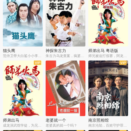
猫头鹰
神探朱古力
师弟出马 粤语版
范侍卫带大白鲨小小李破案寻妃
朱古力乌龙查案，疯婆子神助攻
师兄被迫打假赛，阿龙追查斗黑帮
师弟出马
老婆就一个
南京照相馆
成龙演武馆学徒，为兄搏命战黑道
老婆真的就一个吗？
南京沦陷，百姓守护罪证底片