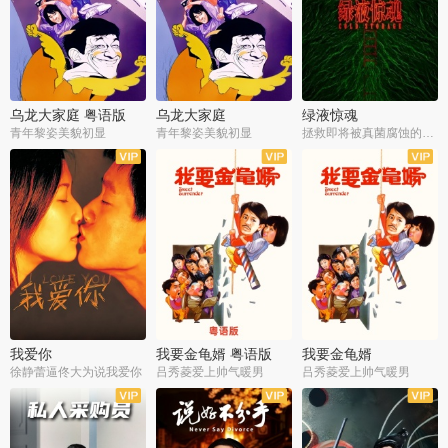
乌龙大家庭 粤语版
乌龙大家庭
绿液惊魂
青年黎姿美貌初显
青年黎姿美貌初显
拯救即将被真菌腐蚀的世界
我爱你
我要金龟婿 粤语版
我要金龟婿
徐静蕾逼佟大为说我爱你
吕秀菱爱上帅气暖男
吕秀菱爱上帅气暖男