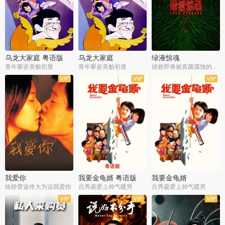
乌龙大家庭 粤语版
乌龙大家庭
绿液惊魂
青年黎姿美貌初显
青年黎姿美貌初显
拯救即将被真菌腐蚀的世界
我爱你
我要金龟婿 粤语版
我要金龟婿
徐静蕾逼佟大为说我爱你
吕秀菱爱上帅气暖男
吕秀菱爱上帅气暖男