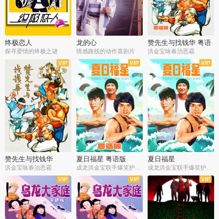
终极恋人
龙的心
赞先生与找钱华 粤语
版
探寻爱情的终极之谜
情感路线的动作喜剧片
洪金宝咏春治恶霸
赞先生与找钱华
夏日福星 粤语版
夏日福星
洪金宝咏春治恶霸
成龙洪金宝联手爆笑护美女
成龙洪金宝联手爆笑护美女