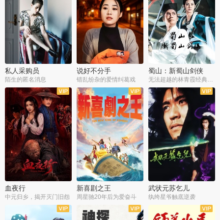
私人采购员
说好不分手
蜀山：新蜀山剑侠
陌生的匿名消息
错乱纷杂的爱情纠葛戏
无法超越的林青霞经典角色
血夜行
新喜剧之王
武状元苏乞儿
中元归乡，揭开灭门旧怨
周星驰20年后为爱奋斗
纨绔星爷触底逆袭