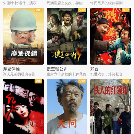
朱丽叶·比诺什，演尽失爱之痛
周润发恋上女奴，异能护体战邪派
许氏兄弟的经典喜剧
摩登保镖
搜查瑠公圳
戏台
许氏兄弟的经典喜剧
尘封六十余载的未解悬案
乱世戏班，爆笑登台