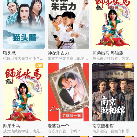
猫头鹰
神探朱古力
师弟出马 粤语版
范侍卫带大白鲨小小李破案寻妃
朱古力乌龙查案，疯婆子神助攻
师兄被迫打假赛，阿龙追查斗黑帮
师弟出马
老婆就一个
南京照相馆
成龙演武馆学徒，为兄搏命战黑道
老婆真的就一个吗？
南京沦陷，百姓守护罪证底片