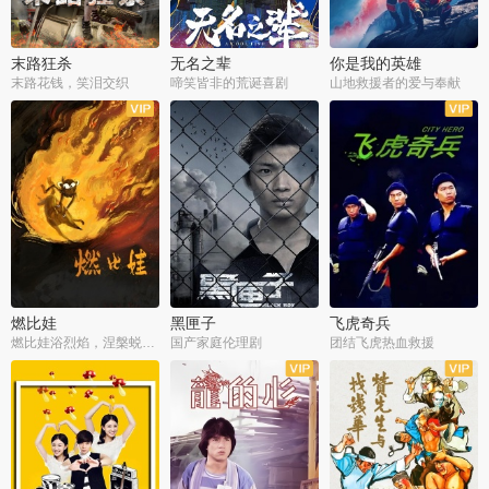
末路狂杀
无名之辈
你是我的英雄
末路花钱，笑泪交织
啼笑皆非的荒诞喜剧
山地救援者的爱与奉献
燃比娃
黑匣子
飞虎奇兵
燃比娃浴烈焰，涅槃蜕变成人
国产家庭伦理剧
团结飞虎热血救援