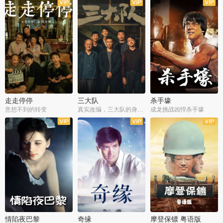
走走停停
三大队
杀手壕
意想不到的转变
真实改编，三大队的身世浮沉
成龙挑战凶悍杀手壕
情陷夜巴黎
奇缘
摩登保镖 粤语版