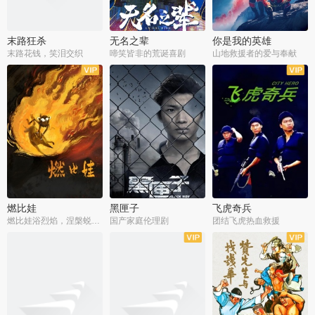
末路狂杀
无名之辈
你是我的英雄
末路花钱，笑泪交织
啼笑皆非的荒诞喜剧
山地救援者的爱与奉献
燃比娃
黑匣子
飞虎奇兵
燃比娃浴烈焰，涅槃蜕变成人
国产家庭伦理剧
团结飞虎热血救援