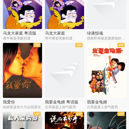
乌龙大家庭 粤语版
乌龙大家庭
绿液惊魂
青年黎姿美貌初显
青年黎姿美貌初显
拯救即将被真菌腐蚀的世界
我爱你
我要金龟婿 粤语版
我要金龟婿
徐静蕾逼佟大为说我爱你
吕秀菱爱上帅气暖男
吕秀菱爱上帅气暖男