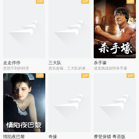
走走停停
三大队
杀手壕
意想不到的转变
真实改编，三大队的身世浮沉
成龙挑战凶悍杀手壕
情陷夜巴黎
奇缘
摩登保镖 粤语版