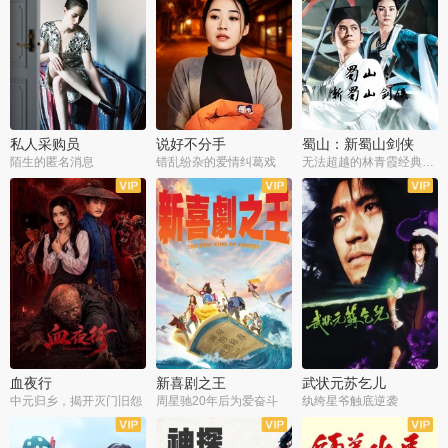
私人采购员
说好不分手
蜀山：新蜀山剑侠
陌生的匿名消息
错乱纷杂的爱情纠葛戏
无法超越的林青霞经典角色
血夜行
新喜剧之王
武状元苏乞儿
中元归乡，揭开灭门旧怨
周星驰20年后为爱奋斗
纨绔星爷触底逆袭