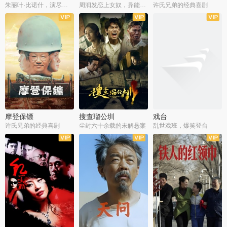
朱丽叶·比诺什，演尽失爱之痛
周润发恋上女奴，异能护体战邪派
许氏兄弟的经典喜剧
摩登保镖
搜查瑠公圳
戏台
许氏兄弟的经典喜剧
尘封六十余载的未解悬案
乱世戏班，爆笑登台