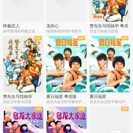
终极恋人
龙的心
赞先生与找钱华 粤语
版
探寻爱情的终极之谜
情感路线的动作喜剧片
洪金宝咏春治恶霸
赞先生与找钱华
夏日福星 粤语版
夏日福星
洪金宝咏春治恶霸
成龙洪金宝联手爆笑护美女
成龙洪金宝联手爆笑护美女