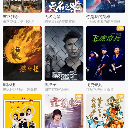
末路狂杀
无名之辈
你是我的英雄
末路花钱，笑泪交织
啼笑皆非的荒诞喜剧
山地救援者的爱与奉献
燃比娃
黑匣子
飞虎奇兵
燃比娃浴烈焰，涅槃蜕变成人
国产家庭伦理剧
团结飞虎热血救援