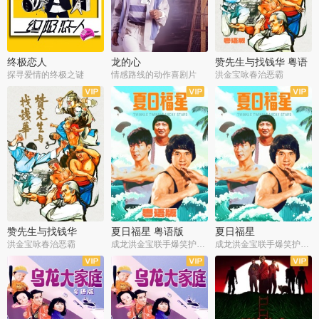
终极恋人
龙的心
赞先生与找钱华 粤语
版
探寻爱情的终极之谜
情感路线的动作喜剧片
洪金宝咏春治恶霸
赞先生与找钱华
夏日福星 粤语版
夏日福星
洪金宝咏春治恶霸
成龙洪金宝联手爆笑护美女
成龙洪金宝联手爆笑护美女