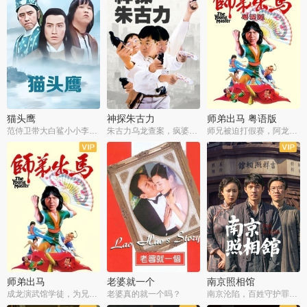
猫头鹰
神探朱古力
师弟出马 粤语版
范侍卫带大白鲨小小李破案寻妃
朱古力乌龙查案，疯婆子神助攻
师兄被迫打假赛，阿龙追查斗黑帮
师弟出马
老婆就一个
南京照相馆
成龙演武馆学徒，为兄搏命战黑道
老婆真的就一个吗？
南京沦陷，百姓守护罪证底片