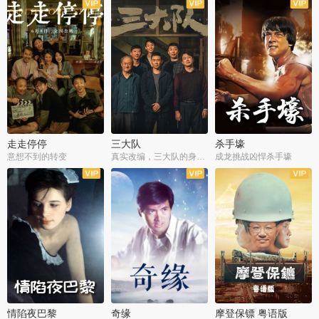
走走停停
三大队
杀手壕
意想不到的转变
真实改编，三大队的身世浮沉
成龙挑战凶悍杀手壕
情陷夜巴黎
奇缘
摩登保镖 粤语版