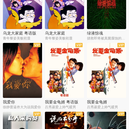
乌龙大家庭 粤语版
乌龙大家庭
绿液惊魂
青年黎姿美貌初显
青年黎姿美貌初显
拯救即将被真菌腐蚀的世界
我爱你
我要金龟婿 粤语版
我要金龟婿
徐静蕾逼佟大为说我爱你
吕秀菱爱上帅气暖男
吕秀菱爱上帅气暖男