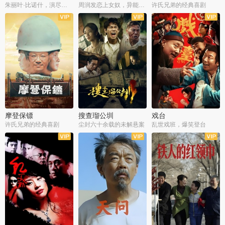
朱丽叶·比诺什，演尽失爱之痛
周润发恋上女奴，异能护体战邪派
许氏兄弟的经典喜剧
摩登保镖
搜查瑠公圳
戏台
许氏兄弟的经典喜剧
尘封六十余载的未解悬案
乱世戏班，爆笑登台