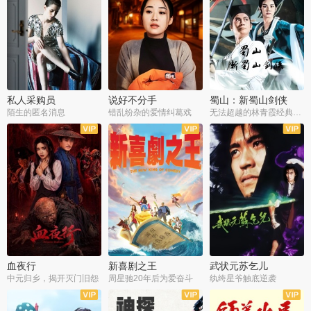
私人采购员
说好不分手
蜀山：新蜀山剑侠
陌生的匿名消息
错乱纷杂的爱情纠葛戏
无法超越的林青霞经典角色
血夜行
新喜剧之王
武状元苏乞儿
中元归乡，揭开灭门旧怨
周星驰20年后为爱奋斗
纨绔星爷触底逆袭