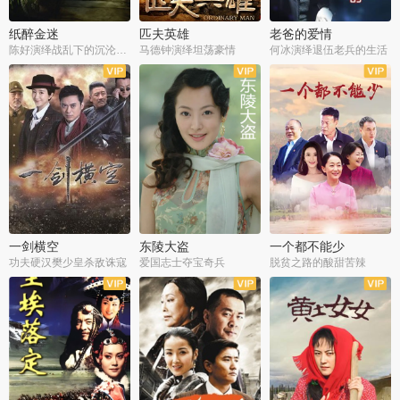
纸醉金迷
匹夫英雄
老爸的爱情
陈好演绎战乱下的沉沦人生
马德钟演绎坦荡豪情
何冰演绎退伍老兵的生活
全40集
全33集
全36集
一剑横空
东陵大盗
一个都不能少
功夫硬汉樊少皇杀敌诛寇
爱国志士夺宝奇兵
脱贫之路的酸甜苦辣
全25集
全50集
全23集