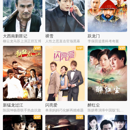
大西南剿匪记
裸雪
跃龙门
柳云龙马苏上演正邪互博
人性之恶直击官场黑幕
李保田追查科考奇案
全36集
全37集
全30集
新猛龙过江
闪亮爱
醉红尘
陈国坤杨蓉联手热血抗敌
单亲妈妈巧化解再婚难题
陈妍希演绎中国版“乱世佳人”
全30集
全30集
全30集