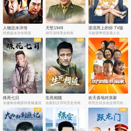
人物志水浒传
天堑1949
逆流而上的你 TV版
经典版水浒传再现
胡可演绎美女特务
马丽潘粤明逆袭人生
全34集
全21集
全35集
殊死七日
生死相随
欢天喜地对亲家
吴健奉命截获特务戴遂昌
农家好汉书写历史传奇
研究生回乡创业谱写欢乐爱情
全40集
全21集
全30集