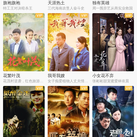
旗袍旗袍
天涯热土
独有英雄
特工王对决暗杀王
三代海南农垦人奋斗史
周一围弃艺从商实业救国
全34集
全50集
全51集
花繁叶茂
我哥我嫂
小女花不弃
花茂村逆袭，红色旅游出圈
女子痴爱植物人丈夫情定一生
张彬彬甜宠蜜爱林依晨
全42集
全35集
全32集