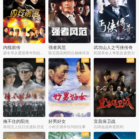
内线前传
强者风范
武功山人之丐侠传奇
梁冬哥从爱国青年到抗战精英
陈宝国吴刚同台巅峰对决
民国革命人争取反袁势力
全38集
全9集
全35集
掩不住的阳光
好男好女
宜昌保卫战
再现北上抗日先遣队历史
小村庄艰辛坎坷的往事
石碑血战终迎胜利
全37集
全40集
全25集