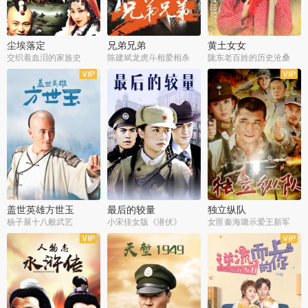
尘埃落定
兄弟兄弟
黄土女女
交织着血泪的家族史
陈建斌龙虎斗相爱相杀
陇东老百姓的历史沧桑
全36集
全28集
全44集
盖世英雄方世玉
最后的较量
独立纵队
杨子展十八般武艺
小宋佳女版《潜伏》
女匪秦海璐示爱王新军
全40集
全30集
全43集