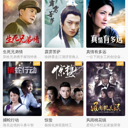
生死兄弟情
霹雳菩萨
真情有多远
异姓兄弟携手摧毁特务阴谋
徐静蕾走江湖济世救人
一位下岗女工的创业奋斗史
全22集
全39集
全36集
捕蛇行动
惊蛰
风雨桃花镇
海关边境的斗勇斗智
杨烁化身双面特工
柔弱少爷扛起家族荣誉