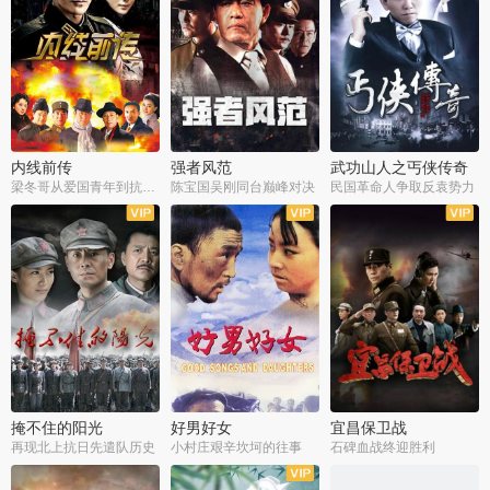
内线前传
强者风范
武功山人之丐侠传奇
梁冬哥从爱国青年到抗战精英
陈宝国吴刚同台巅峰对决
民国革命人争取反袁势力
全38集
全9集
全35集
掩不住的阳光
好男好女
宜昌保卫战
再现北上抗日先遣队历史
小村庄艰辛坎坷的往事
石碑血战终迎胜利
全37集
全40集
全25集