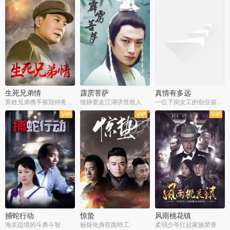
生死兄弟情
霹雳菩萨
真情有多远
异姓兄弟携手摧毁特务阴谋
徐静蕾走江湖济世救人
一位下岗女工的创业奋斗史
全22集
全39集
全36集
捕蛇行动
惊蛰
风雨桃花镇
海关边境的斗勇斗智
杨烁化身双面特工
柔弱少爷扛起家族荣誉