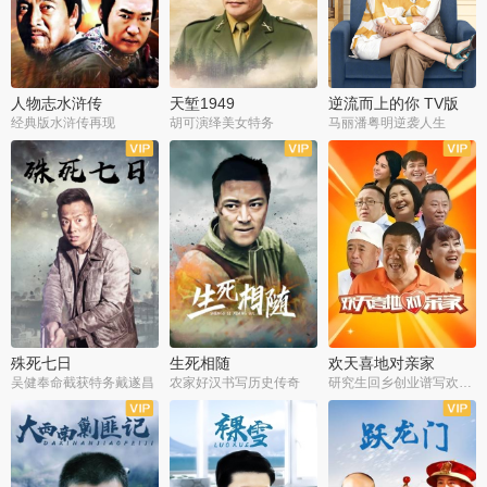
人物志水浒传
天堑1949
逆流而上的你 TV版
经典版水浒传再现
胡可演绎美女特务
马丽潘粤明逆袭人生
全34集
全21集
全35集
殊死七日
生死相随
欢天喜地对亲家
吴健奉命截获特务戴遂昌
农家好汉书写历史传奇
研究生回乡创业谱写欢乐爱情
全40集
全21集
全30集