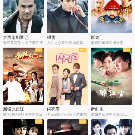
大西南剿匪记
裸雪
跃龙门
柳云龙马苏上演正邪互博
人性之恶直击官场黑幕
李保田追查科考奇案
全36集
全37集
全30集
新猛龙过江
闪亮爱
醉红尘
陈国坤杨蓉联手热血抗敌
单亲妈妈巧化解再婚难题
陈妍希演绎中国版“乱世佳人”
全30集
全30集
全30集