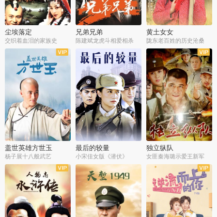
尘埃落定
兄弟兄弟
黄土女女
交织着血泪的家族史
陈建斌龙虎斗相爱相杀
陇东老百姓的历史沧桑
全36集
全28集
全44集
盖世英雄方世玉
最后的较量
独立纵队
杨子展十八般武艺
小宋佳女版《潜伏》
女匪秦海璐示爱王新军
全40集
全30集
全43集