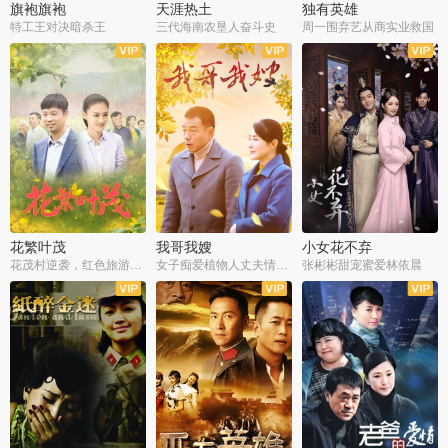
旗袍旗袍
天涯热土
独有英雄
特工王对决暗杀王
三代海南农垦人奋斗史
周一围弃艺从商实业救国
全34集
全50集
全51集
花繁叶茂
我哥我嫂
小女花不弃
花茂村逆袭，红色旅游出圈
女子痴爱植物人丈夫情定一生
张彬彬甜宠蜜爱林依晨
全42集
全35集
全32集