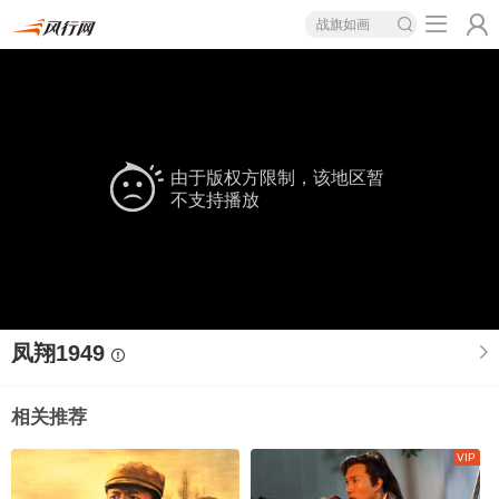
战旗如画
由于版权方限制，该地区暂
不支持播放
凤翔1949
相关推荐