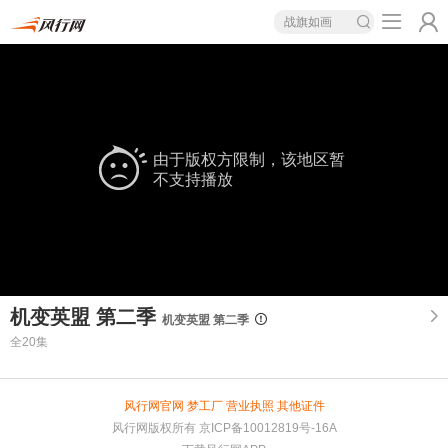
战旗如画
由于版权方限制，该地区暂
不支持播放
机变英盟 第二季
机变英盟 第二季
全20集
风行网官网
梦工厂
营业执照
其他证件
风行网版权所有
京ICP备10012819号-16A