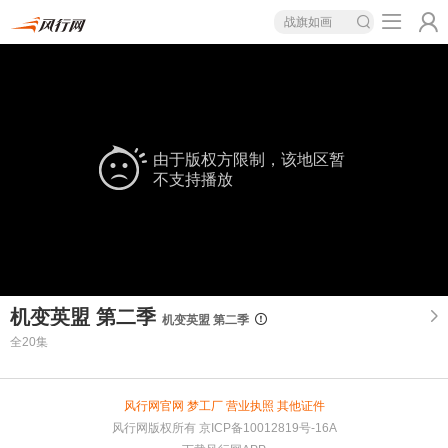
战旗如画
由于版权方限制，该地区暂
不支持播放
机变英盟 第二季
机变英盟 第二季
全20集
风行网官网
梦工厂
营业执照
其他证件
风行网版权所有
京ICP备10012819号-16A