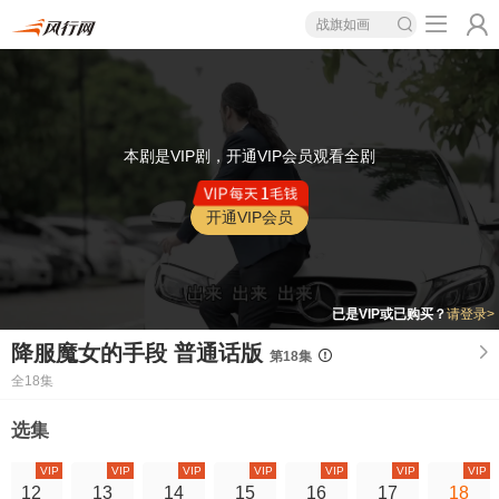
战旗如画
本剧是VIP剧，开通VIP会员观看全剧
开通VIP会员
已是VIP或已购买？
请登录>
降服魔女的手段 普通话版
第18集
全18集
选集
VIP
VIP
VIP
VIP
VIP
VIP
VIP
12
13
14
15
16
17
18