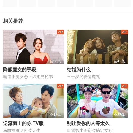
相关推荐
全18集
全42集
降服魔女的手段
结婚为什么
霸道小魔女恋上温柔男秘书
三十岁的爱情魔咒
全43集
全35集
逆流而上的你 TV版
别让爱你的人等太久
马丽潘粤明逆袭人生
田雷穷小子逆袭搞定女神