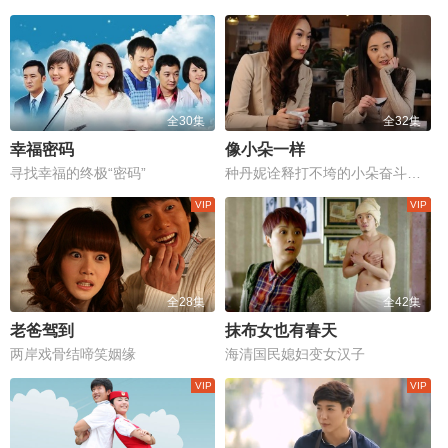
全30集
全32集
幸福密码
像小朵一样
寻找幸福的终极“密码”
种丹妮诠释打不垮的小朵奋斗故事
全28集
全42集
老爸驾到
抹布女也有春天
两岸戏骨结啼笑姻缘
海清国民媳妇变女汉子