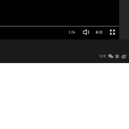
1.0x
标清
转发