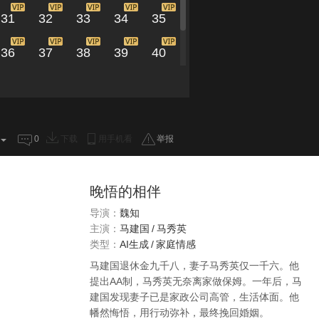
31
32
33
34
35
36
37
38
39
40
41
42
43
44
0
下载
用手机看
举报
晚悟的相伴
导演：
魏知
主演：
马建国
/
马秀英
类型：
AI生成
/
家庭情感
马建国退休金九千八，妻子马秀英仅一千六。他
提出AA制，马秀英无奈离家做保姆。一年后，马
建国发现妻子已是家政公司高管，生活体面。他
幡然悔悟，用行动弥补，最终挽回婚姻。