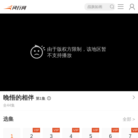
战旗如画
由于版权方限制，该地区暂
不支持播放
晚悟的相伴
第1集
全44集
选集
全部 >
VIP
VIP
VIP
VIP
VIP
VIP
1
2
3
4
5
6
7