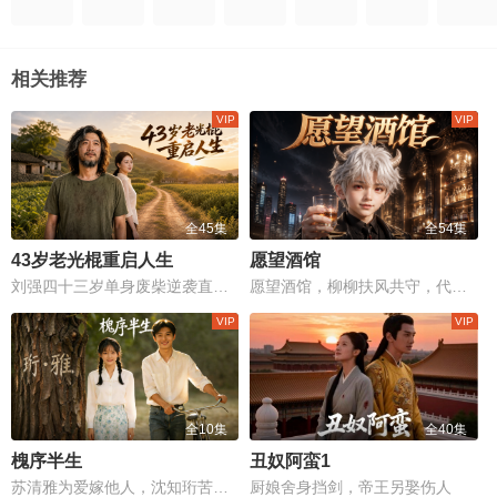
相关推荐
全45集
全54集
43岁老光棍重启人生
愿望酒馆
刘强四十三岁单身废柴逆袭直播卖货，能否翻身成真英雄？
愿望酒馆，柳柳扶风共守，代价吞噬记忆，温暖与痛苦交织人生！
全10集
全40集
槐序半生
丑奴阿蛮1
苏清雅为爱嫁他人，沈知珩苦等二十年终重逢。
厨娘舍身挡剑，帝王另娶伤人