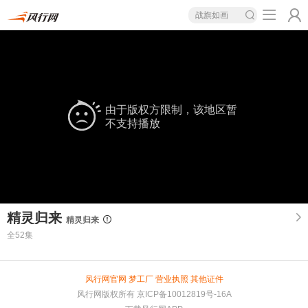
战旗如画
由于版权方限制，该地区暂
不支持播放
精灵归来
精灵归来
全52集
风行网官网
梦工厂
营业执照
其他证件
风行网版权所有
京ICP备10012819号-16A