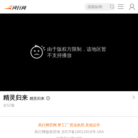
战旗如画
由于版权方限制，该地区暂
不支持播放
精灵归来
精灵归来
全52集
风行网官网
梦工厂
营业执照
其他证件
风行网版权所有
京ICP备10012819号-16A