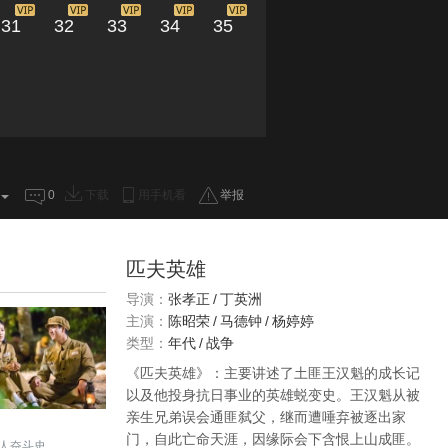
31
32
33
34
35
0
下载
用手机看
举报
匹夫英雄
导演：
张孝正
/
丁英洲
主演：
陈昭荣
/
马德钟
/
杨婷婷
类型：
年代
/
战争
《匹夫英雄》：主要讲述了土匪王汉魁的成长记
以及他投身抗日事业的英雄蜕变史。王汉魁从被
亲生兄弟误会通匪弑父，继而遭唾弃被逐出家
门，自此亡命天涯，因缘际会下含恨上山成匪。
人奋斗史