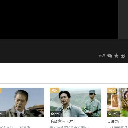
1.0x
标清
转发
6集
全36集
全36集
路
毛泽东三兄弟
天涯热土
军人回归工厂的故事
伟人毛泽东的革命兄弟情
三代海南农垦