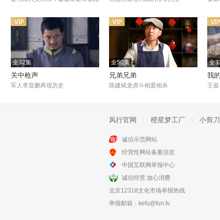
全32集
全50集
全3
关中枪声
兄弟兄弟
我
军人李亚鹏再现历史
陈建斌龙虎斗相爱相杀
王挺
风行官网
橙星梦工厂
小剪刀
诚信示范网站
全33集
全39集
经营性网站备案信息
榆阳秋
惊蛰
中国互联网举报中心
蒋毅携手海陆谱写江湖儿女情
杨烁化身双面特工
诚信经营 放心消费
北京12318文化市场举报热线
举报邮箱：
kefu@fun.tv