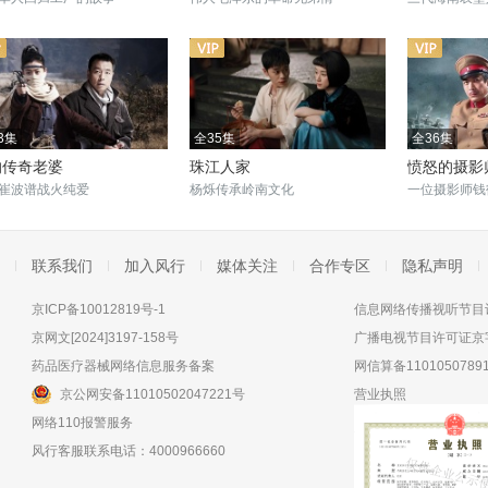
3集
全35集
全36集
的传奇老婆
珠江人家
愤怒的摄影
崔波谱战火纯爱
杨烁传承岭南文化
一位摄影师钱
联系我们
加入风行
媒体关注
合作专区
隐私声明
京ICP备10012819号-1
信息网络传播视听节目许
京网文[2024]3197-158号
广播电视节目许可证京字
药品医疗器械网络信息服务备案
网信算备11010507891
京公网安备11010502047221号
营业执照
网络110报警服务
风行客服联系电话：4000966660