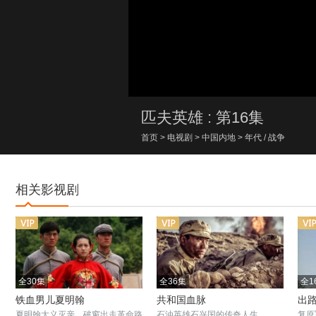
00:00/00:00
匹夫英雄 : 第16集
首页
>
电视剧
>
中国内地
>
年代
/
战争
相关影视剧
全30集
全36集
全1
铁血男儿夏明翰
共和国血脉
出
夏明翰大义灭亲，破窗出走革命路
石油英雄石兴国的传奇人生
复原