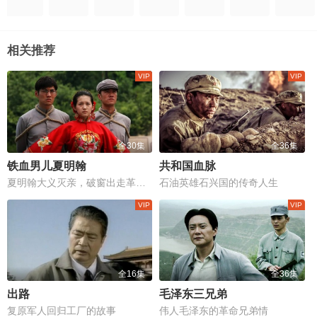
相关推荐
全30集
全36集
铁血男儿夏明翰
共和国血脉
夏明翰大义灭亲，破窗出走革命路
石油英雄石兴国的传奇人生
全16集
全36集
出路
毛泽东三兄弟
复原军人回归工厂的故事
伟人毛泽东的革命兄弟情