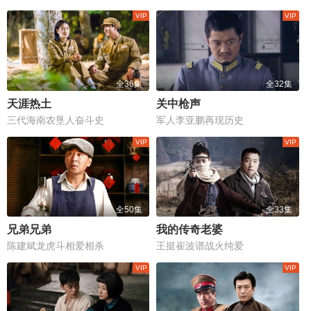
全36集
全32集
天涯热土
关中枪声
三代海南农垦人奋斗史
军人李亚鹏再现历史
全50集
全33集
兄弟兄弟
我的传奇老婆
陈建斌龙虎斗相爱相杀
王挺崔波谱战火纯爱