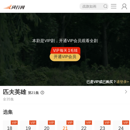
战旗如画
本剧是VIP剧，开通VIP会员观看全剧
开通VIP会员
已是VIP或已购买？
请登录>
匹夫英雄
第21集
全35集
选集
VIP
VIP
VIP
VIP
VIP
VIP
VIP
18
19
20
21
22
23
24