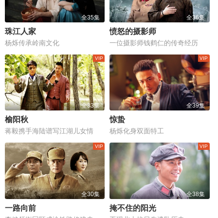
全35集
全36集
珠江人家
愤怒的摄影师
杨烁传承岭南文化
一位摄影师钱鹤仁的传奇经历
全33集
全39集
榆阳秋
惊蛰
蒋毅携手海陆谱写江湖儿女情
杨烁化身双面特工
全30集
全38集
一路向前
掩不住的阳光