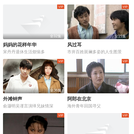
全32集
全15集
妈妈的花样年华
风过耳
宋丹丹退休生活烦恼多
市井百姓斑斓多姿的人生图景
全36集
全30集
外滩钟声
阿郎在北京
俞灏明吴谨言演绎兄妹情深
海外青年回国寻父