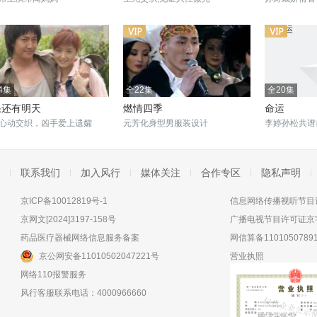
4集
全22集
全20集
果还有明天
燃情四季
命运
心动交织，凶手爱上遗孀
元芳化身型男服装设计
李婷孙松共谱
联系我们
加入风行
媒体关注
合作专区
隐私声明
京ICP备10012819号-1
信息网络传播视听节目许
京网文[2024]3197-158号
广播电视节目许可证京字
药品医疗器械网络信息服务备案
网信算备11010507891
京公网安备11010502047221号
营业执照
网络110报警服务
风行客服联系电话：4000966660