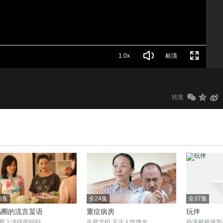
1.0x
标清
转发
5集
全24集
全37集
妈圈的流言蜚语
重症病房
玩伴
帮上演绯闻妈妈
生死交织,见证人性微光
孙涛戴娇倩智