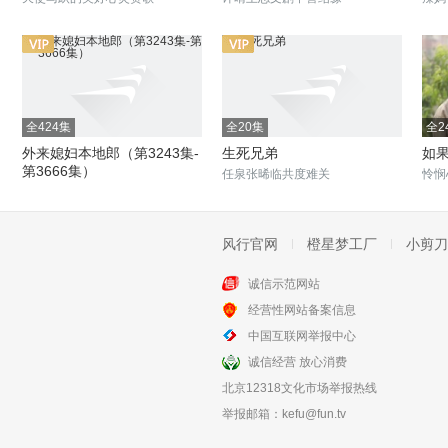
全424集
全20集
全2
外来媳妇本地郎（第3243集-
生死兄弟
如
第3666集）
任泉张晞临共度难关
怜悯
当外来媳妇嫁给本地郎
风行官网
橙星梦工厂
小剪刀
诚信示范网站
全20集
全26集
经营性网站备案信息
离婚进行时
妻子
中国互联网举报中心
丁志诚江珊离婚进行时
张秋芳为家庭无私奉献
诚信经营 放心消费
北京12318文化市场举报热线
举报邮箱：
kefu@fun.tv