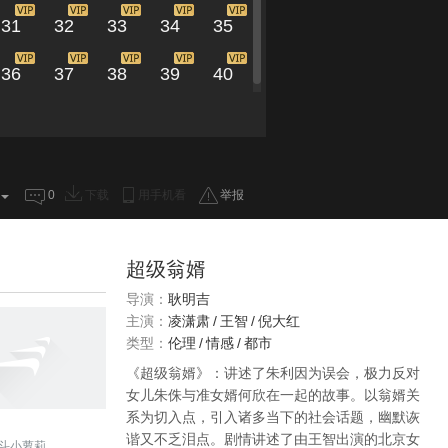
31
32
33
34
35
36
37
38
39
40
0
下载
用手机看
举报
超级翁婿
导演：
耿明吉
主演：
凌潇肃
/
王智
/
倪大红
类型：
伦理
/
情感
/
都市
《超级翁婿》：讲述了朱利因为误会，极力反对
女儿朱侏与准女婿何欣在一起的故事。以翁婿关
系为切入点，引入诸多当下的社会话题，幽默诙
谐又不乏泪点。剧情讲述了由王智出演的北京女
斗小萝莉