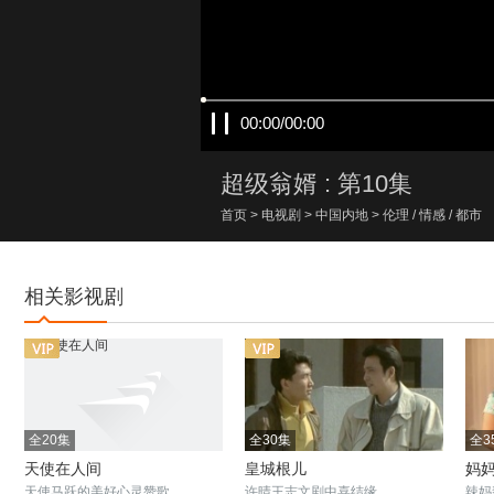
00:00/00:00
超级翁婿 : 第10集
首页
>
电视剧
>
中国内地
>
伦理
/
情感
/
都市
相关影视剧
全20集
全30集
全3
天使在人间
皇城根儿
妈
天使马跃的美好心灵赞歌
许晴王志文剧中喜结缘
辣妈