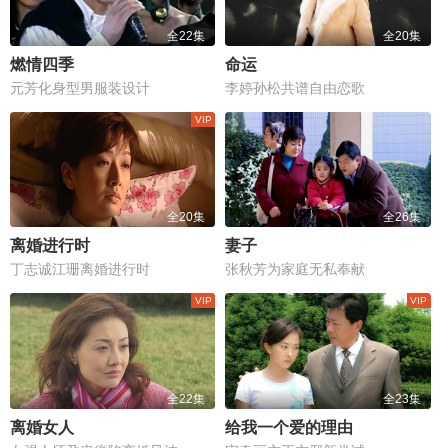
全22集
全20集
燃情四季
命运
元芳化身型男服装设计
李婷孙松共谱自由恋歌
全20集
全26集
离婚进行时
妻子
丁志诚江珊离婚进行时
张秋芳为家庭无私奉献
全22集
全23集
离婚女人
给我一个爱的理由