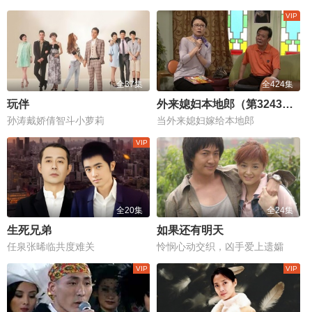
全37集
全424集
玩伴
外来媳妇本地郎（第3243集-第3666集）
孙涛戴娇倩智斗小萝莉
当外来媳妇嫁给本地郎
全20集
全24集
生死兄弟
如果还有明天
任泉张晞临共度难关
怜悯心动交织，凶手爱上遗孀