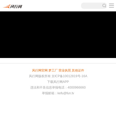
风行网官网
梦工厂
营业执照
其他证件
风行网版权所有
京ICP备10012819号-16A
下载风行网APP
违法和不良信息举报电话：4000966660
举报邮箱：
kefu@fun.tv