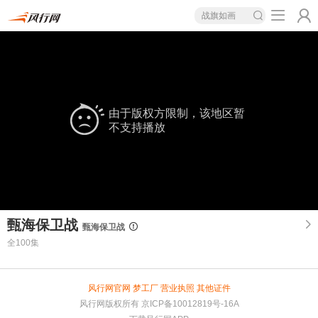
战旗如画
由于版权方限制，该地区暂
不支持播放
甄海保卫战
甄海保卫战
全100集
风行网官网
梦工厂
营业执照
其他证件
风行网版权所有
京ICP备10012819号-16A