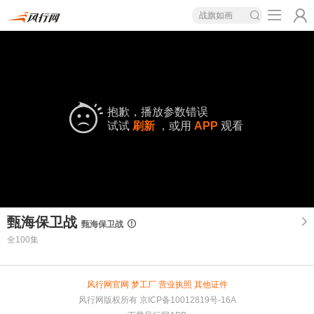
战旗如画
抱歉，播放参数错误
试试
刷新
，或用
APP
观看
甄海保卫战
甄海保卫战
全100集
风行网官网
梦工厂
营业执照
其他证件
风行网版权所有
京ICP备10012819号-16A