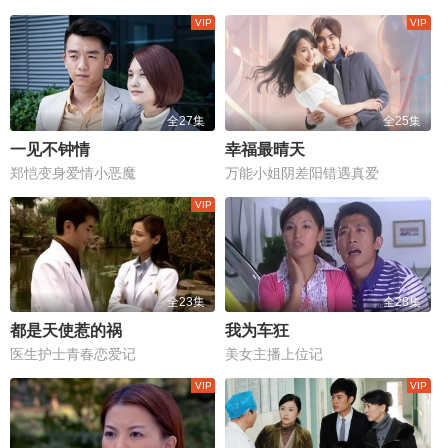
全27集
全25集
一见不钟情
幸福最晴天
郑恺变身爱情小恶魔
万能小姐阴差阳错遇真爱
全23集
全28集
都是天使惹的祸
我为车狂
医生护士青春恋爱记
美女主播上位记