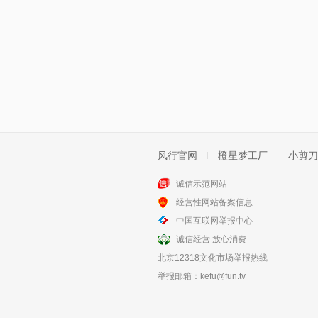
风行官网
橙星梦工厂
小剪刀
诚信示范网站
经营性网站备案信息
中国互联网举报中心
诚信经营 放心消费
北京12318文化市场举报热线
举报邮箱：
kefu@fun.tv