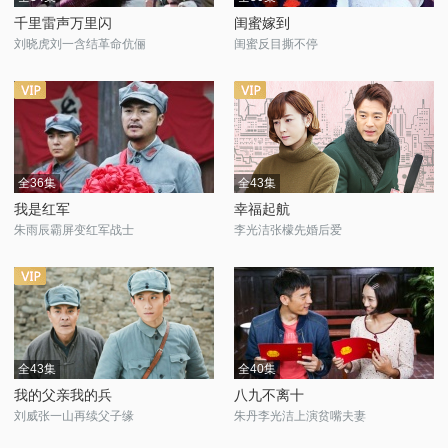
千里雷声万里闪
闺蜜嫁到
刘晓虎刘一含结革命伉俪
闺蜜反目撕不停
全36集
全43集
我是红军
幸福起航
朱雨辰霸屏变红军战士
李光洁张檬先婚后爱
全43集
全40集
我的父亲我的兵
八九不离十
刘威张一山再续父子缘
朱丹李光洁上演贫嘴夫妻