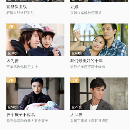
宜昌保卫战
豆娘
石碑血战终迎胜利
豆娘红军解放河阳县
全30集
全40集
因为爱
我们最美好的十年
言承旭教你搞定女神
梁静姐弟恋俘获小鲜肉
全50集
全27集
养个孩子不容易
大世界
坚强母亲独自养大五个孩子
乔振宇李曼上演旷世虐恋