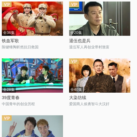
全36集
全20集
铁血军歌
退伍也是兵
陈键锋陶昕然抗日救国
退伍军人再创业带村致富
全28集
全40集
39度青春
大染坊续
中国青年的创业历程
爱国商人侯勇智斗大汉奸