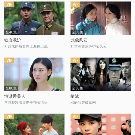
全40集
全35集
铁血淞沪
龙鼎风云
万茜朱雨辰血性上海保卫战
乱世英雄演绎护宝风云
全80集
全30集
情谜睡美人
暗战
李彩桦凌潇肃携手饰演情侣
邓丽欣智破毒网