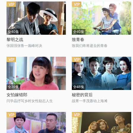
全40集
全40集
黎明之战
致青春
张国强张鲁一巅峰对决
致我们终将逝去的青春
全39集
全48集
女怕嫁错郎
秘密的背后
闫学晶抒写乡村女性励志人生
战菁一李茂轰动上海滩