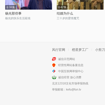
全38集
全42集
杨光那些事
结婚为什么
杨光的快乐生活延续
三十岁的爱情魔咒
风行官网
橙星梦工厂
小剪刀
诚信示范网站
经营性网站备案信息
中国互联网举报中心
诚信经营 放心消费
北京12318文化市场举报热线
举报邮箱：
kefu@fun.tv