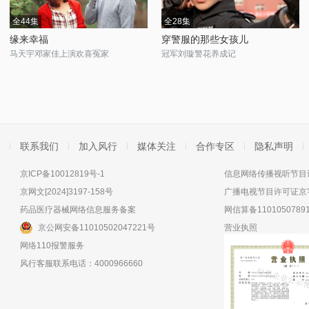
全44集
全28集
缘来幸福
穿警服的那些女孩儿
马天宇邓家佳上演欢喜冤家
冠军刘璇警花养成记
联系我们
加入风行
媒体关注
合作专区
隐私声明
京ICP备10012819号-1
信息网络传播视听节目许
京网文[2024]3197-158号
广播电视节目许可证京字
药品医疗器械网络信息服务备案
网信算备11010507891
京公网安备11010502047221号
营业执照
网络110报警服务
风行客服联系电话：4000966660