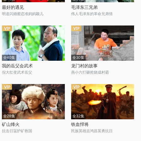
最好的遇见
毛泽东三兄弟
明道闪婚蜜恋准妈妈颖儿
伟人毛泽东的革命兄弟情
全40集
全30集
我的岳父会武术
龙门村的故事
倪大红变武术岳父
燕小六打砸抢烧成村霸
全28集
全32集
矿山烽火
铁血悍将
抗击日寇护矿救国
民族英雄吉鸿昌英勇抗日