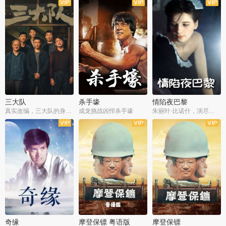
三大队
杀手壕
情陷夜巴黎
真实改编，三大队的身世浮沉
成龙挑战凶悍杀手壕
朱丽叶·比诺什，演尽失爱之痛
奇缘
摩登保镖 粤语版
摩登保镖