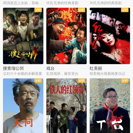
周润发恋上女奴，异能护体战邪派
许氏兄弟的经典喜剧
许氏兄弟的经典喜剧
搜查瑠公圳
戏台
红美丽
尘封六十余载的未解悬案
乱世戏班，爆笑登台
邬君梅火辣旗袍复仇记