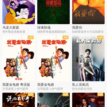
乌龙大家庭
绿液惊魂
我爱你
青年黎姿美貌初显
拯救即将被真菌腐蚀的世界
徐静蕾逼佟大为说我爱你
我要金龟婿 粤语版
我要金龟婿
私人采购员
吕秀菱爱上帅气暖男
吕秀菱爱上帅气暖男
陌生的匿名消息