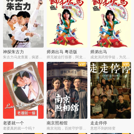
神探朱古力
师弟出马 粤语版
师弟出马
朱古力乌龙查案，疯婆子神助攻
师兄被迫打假赛，阿龙追查斗黑帮
成龙演武馆学徒，为兄搏命战黑道
老婆就一个
南京照相馆
走走停停
老婆真的就一个吗？
南京沦陷，百姓守护罪证底片
意想不到的转变