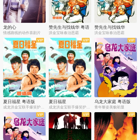
龙的心
赞先生与找钱华 粤语
赞先生与找钱华
版
情感路线的动作喜剧片
洪金宝咏春治恶霸
洪金宝咏春治恶霸
夏日福星 粤语版
夏日福星
乌龙大家庭 粤语版
成龙洪金宝联手爆笑护美女
成龙洪金宝联手爆笑护美女
青年黎姿美貌初显