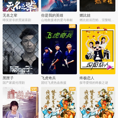
无名之辈
你是我的英雄
燃比娃
啼笑皆非的荒诞喜剧
山地救援者的爱与奉献
燃比娃浴烈焰，涅槃蜕变成人
黑匣子
飞虎奇兵
终极恋人
国产家庭伦理剧
团结飞虎热血救援
探寻爱情的终极之谜