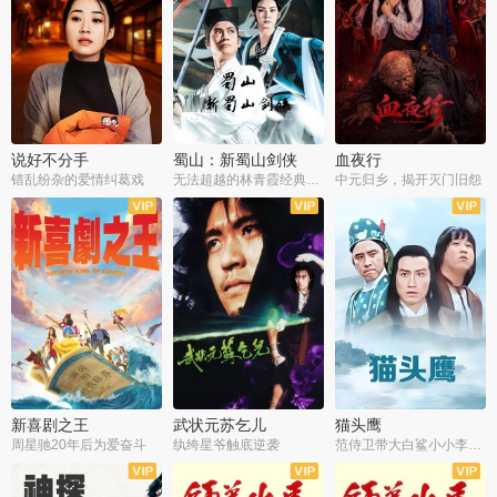
说好不分手
蜀山：新蜀山剑侠
血夜行
错乱纷杂的爱情纠葛戏
无法超越的林青霞经典角色
中元归乡，揭开灭门旧怨
新喜剧之王
武状元苏乞儿
猫头鹰
周星驰20年后为爱奋斗
纨绔星爷触底逆袭
范侍卫带大白鲨小小李破案寻妃