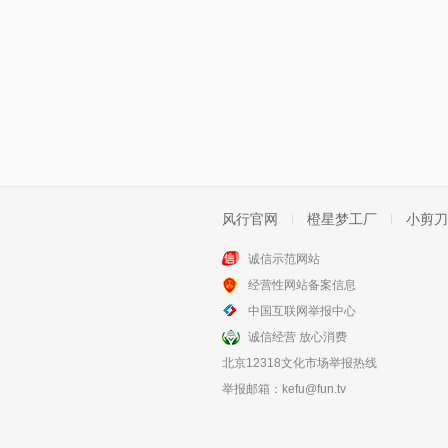
风行官网
橙星梦工厂
小剪刀
诚信示范网站
经营性网站备案信息
中国互联网举报中心
诚信经营 放心消费
北京12318文化市场举报热线
举报邮箱：
kefu@fun.tv