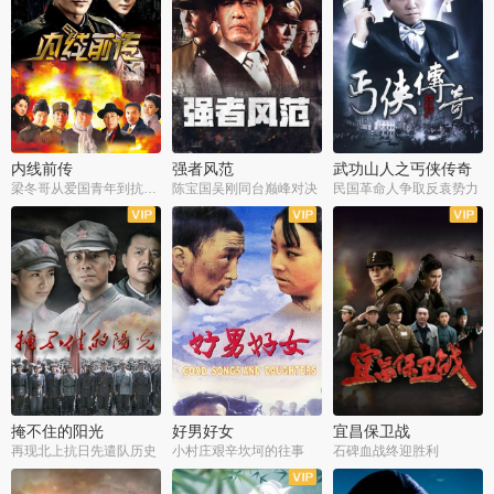
内线前传
强者风范
武功山人之丐侠传奇
梁冬哥从爱国青年到抗战精英
陈宝国吴刚同台巅峰对决
民国革命人争取反袁势力
全38集
全9集
全35集
掩不住的阳光
好男好女
宜昌保卫战
再现北上抗日先遣队历史
小村庄艰辛坎坷的往事
石碑血战终迎胜利
全37集
全40集
全25集