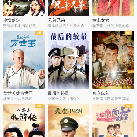
尘埃落定
兄弟兄弟
黄土女女
交织着血泪的家族史
陈建斌龙虎斗相爱相杀
陇东老百姓的历史沧桑
全36集
全28集
全44集
盖世英雄方世玉
最后的较量
独立纵队
杨子展十八般武艺
小宋佳女版《潜伏》
女匪秦海璐示爱王新军
全40集
全30集
全43集