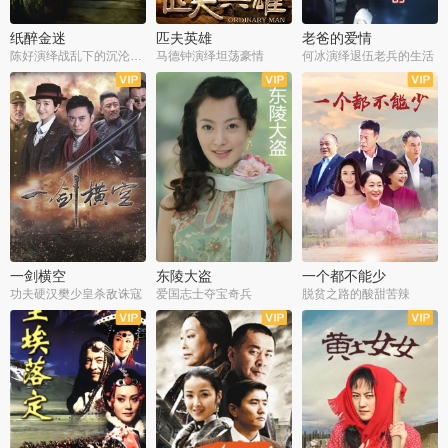
纸醉金迷
匹夫英雄
老爸的爱情
陈好演绎战乱下的沉沦人生
马德钟演绎坦荡豪情
何冰演绎退伍老兵的生活
全40集
全33集
全36集
一剑横空
东陵大盗
一个都不能少
功夫硬汉樊少皇杀敌诛寇
爱国志士夺宝奇兵
脱贫之路的酸甜苦辣
全25集
全50集
全23集