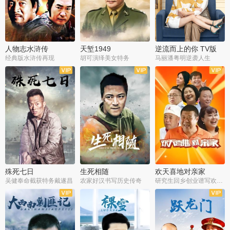
人物志水浒传
天堑1949
逆流而上的你 TV版
经典版水浒传再现
胡可演绎美女特务
马丽潘粤明逆袭人生
全34集
全21集
全35集
殊死七日
生死相随
欢天喜地对亲家
吴健奉命截获特务戴遂昌
农家好汉书写历史传奇
研究生回乡创业谱写欢乐爱情
全40集
全21集
全30集