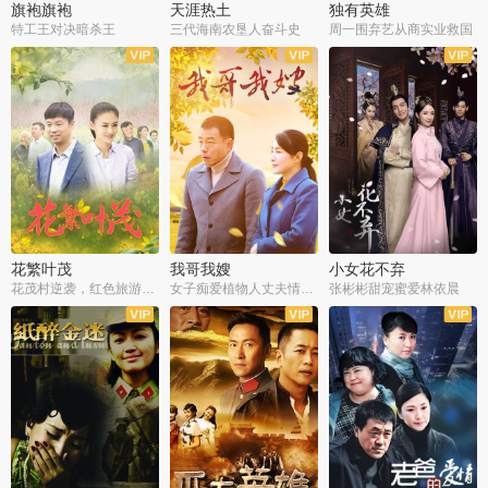
旗袍旗袍
天涯热土
独有英雄
特工王对决暗杀王
三代海南农垦人奋斗史
周一围弃艺从商实业救国
全34集
全50集
全51集
花繁叶茂
我哥我嫂
小女花不弃
花茂村逆袭，红色旅游出圈
女子痴爱植物人丈夫情定一生
张彬彬甜宠蜜爱林依晨
全42集
全35集
全32集