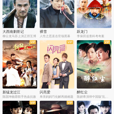
大西南剿匪记
裸雪
跃龙门
柳云龙马苏上演正邪互博
人性之恶直击官场黑幕
李保田追查科考奇案
全36集
全37集
全30集
新猛龙过江
闪亮爱
醉红尘
陈国坤杨蓉联手热血抗敌
单亲妈妈巧化解再婚难题
陈妍希演绎中国版“乱世佳人”
全30集
全30集
全30集