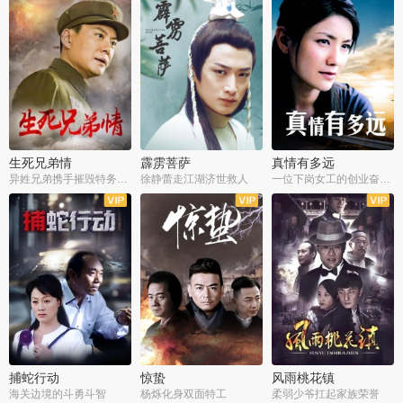
生死兄弟情
霹雳菩萨
真情有多远
异姓兄弟携手摧毁特务阴谋
徐静蕾走江湖济世救人
一位下岗女工的创业奋斗史
全22集
全39集
全36集
捕蛇行动
惊蛰
风雨桃花镇
海关边境的斗勇斗智
杨烁化身双面特工
柔弱少爷扛起家族荣誉