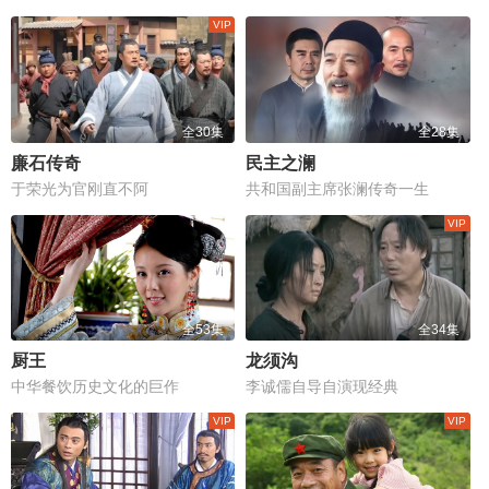
全30集
全28集
廉石传奇
民主之澜
于荣光为官刚直不阿
共和国副主席张澜传奇一生
全53集
全34集
厨王
龙须沟
中华餐饮历史文化的巨作
李诚儒自导自演现经典