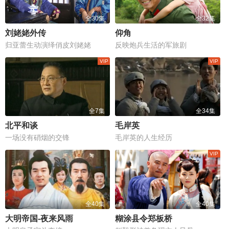
全30集
全32集
刘姥姥外传
仰角
归亚蕾生动演绎俏皮刘姥姥
反映炮兵生活的军旅剧
全7集
全34集
北平和谈
毛岸英
一场没有硝烟的交锋
毛岸英的人生经历
全40集
全40集
大明帝国-夜来风雨
糊涂县令郑板桥