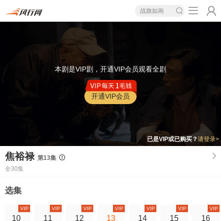
战旗如画
本剧是VIP剧，开通VIP会员观看全剧
开通VIP会员
已是VIP或已购买？
请登录>
焦裕禄
第13集
全30集
选集
VIP
VIP
VIP
VIP
VIP
VIP
VIP
10
11
12
13
14
15
16