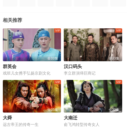
相关推荐
全33集
全33集
群英会
汉口码头
戏班儿女携手弘扬京剧文化
李立群演绎巨商记
全35集
全32集
大舜
大南迁
远古帝王的传奇一生
俞飞鸿转型传奇女人