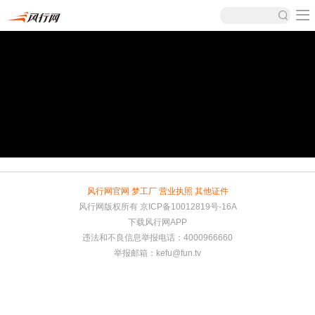
风行网官网
梦工厂
营业执照
其他证件
风行网版权所有
京ICP备10012819号-16A
下载风行网APP
违法和不良信息举报电话：4000966660
举报邮箱：
kefu@fun.tv