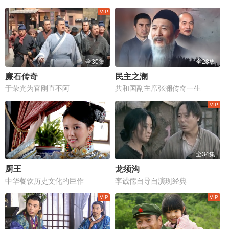
全30集
全28集
廉石传奇
民主之澜
于荣光为官刚直不阿
共和国副主席张澜传奇一生
全53集
全34集
厨王
龙须沟
中华餐饮历史文化的巨作
李诚儒自导自演现经典