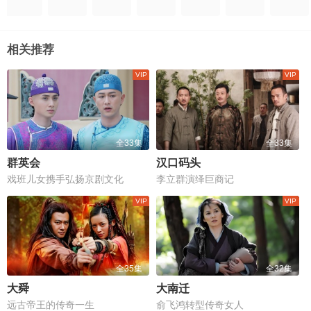
相关推荐
全33集
全33集
群英会
汉口码头
戏班儿女携手弘扬京剧文化
李立群演绎巨商记
全35集
全32集
大舜
大南迁
远古帝王的传奇一生
俞飞鸿转型传奇女人