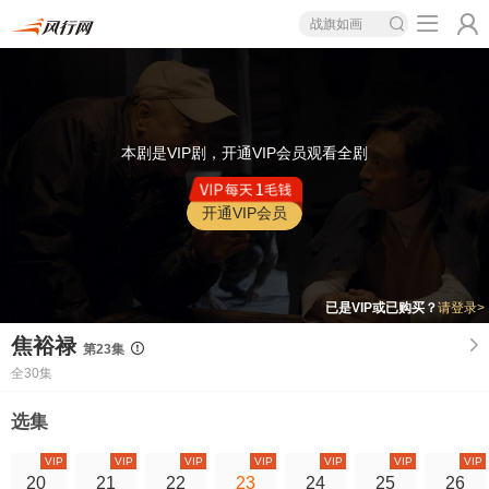
战旗如画
本剧是VIP剧，开通VIP会员观看全剧
开通VIP会员
已是VIP或已购买？
请登录>
焦裕禄
第23集
全30集
选集
VIP
VIP
VIP
VIP
VIP
VIP
VIP
20
21
22
23
24
25
26