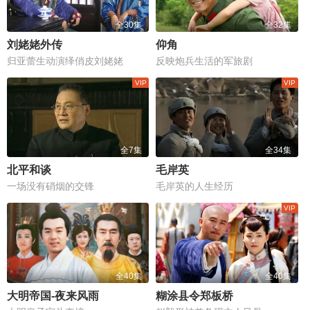
全30集
全32集
刘姥姥外传
仰角
归亚蕾生动演绎俏皮刘姥姥
反映炮兵生活的军旅剧
全7集
全34集
北平和谈
毛岸英
一场没有硝烟的交锋
毛岸英的人生经历
全40集
全40集
大明帝国-夜来风雨
糊涂县令郑板桥