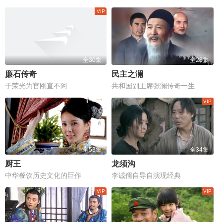
全30集
全28集
廉石传奇
民主之澜
于荣光为官刚直不阿
共和国副主席张澜传奇一生
全53集
全34集
厨王
龙须沟
中华餐饮历史文化的巨作
李诚儒自导自演现经典