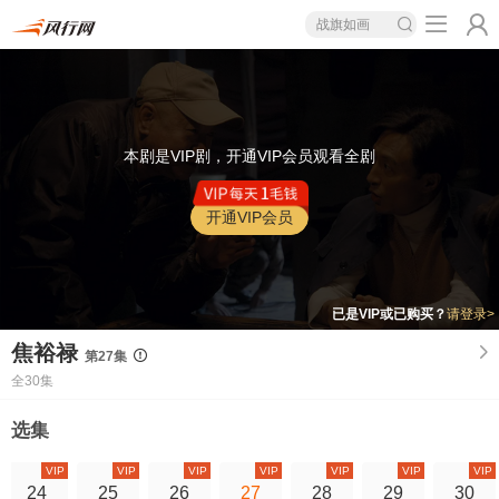
战旗如画
本剧是VIP剧，开通VIP会员观看全剧
开通VIP会员
已是VIP或已购买？
请登录>
焦裕禄
第27集
全30集
选集
VIP
VIP
VIP
VIP
VIP
VIP
VIP
24
25
26
27
28
29
30