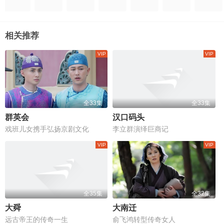
相关推荐
全33集
全33集
群英会
汉口码头
戏班儿女携手弘扬京剧文化
李立群演绎巨商记
全35集
全32集
大舜
大南迁
远古帝王的传奇一生
俞飞鸿转型传奇女人