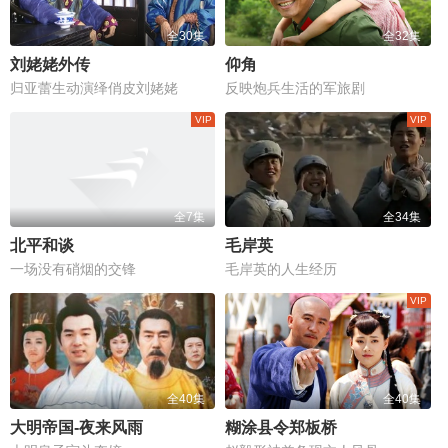
全30集
全32集
刘姥姥外传
仰角
归亚蕾生动演绎俏皮刘姥姥
反映炮兵生活的军旅剧
全7集
全34集
北平和谈
毛岸英
一场没有硝烟的交锋
毛岸英的人生经历
全40集
全40集
大明帝国-夜来风雨
糊涂县令郑板桥