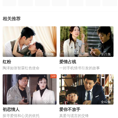
相关推荐
全33集
全21集
红粉
爱情占线
陶泽如张智霖红色使命
一封手机情书引发的故事
全20集
全42集
初恋情人
爱你不放手
探寻爱情和心灵的依托
真爱与谎言的交锋