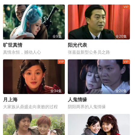
全9集
全20集
旷世真情
阳光代表
真情永恒，撼动人心
张嘉益新型公务员之路
全34集
全20集
月上海
人鬼情缘
大家族从鼎盛走向衰败的过程
阴阳两界的人鬼情缘