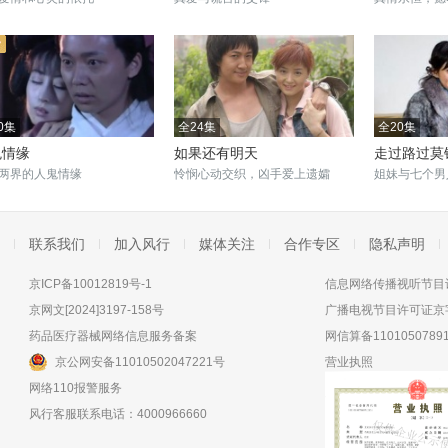
0集
全24集
全20集
鬼情缘
如果还有明天
走过路过莫
两界的人鬼情缘
怜悯心动交织，凶手爱上遗孀
姐妹与七个男
联系我们
加入风行
媒体关注
合作专区
隐私声明
京ICP备10012819号-1
信息网络传播视听节目许
京网文[2024]3197-158号
广播电视节目许可证京字
药品医疗器械网络信息服务备案
网信算备11010507891
京公网安备11010502047221号
营业执照
网络110报警服务
风行客服联系电话：4000966660