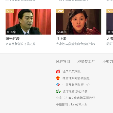
全20集
全34集
全2
阳光代表
月上海
人
张嘉益新型公务员之路
大家族从鼎盛走向衰败的过程
阴阳
风行官网
橙星梦工厂
小剪刀
诚信示范网站
全22集
全29集
经营性网站备案信息
燃情四季
我的糟糠之妻
中国互联网举报中心
元芳化身型男服装设计
陈小艺真情守候出轨丈夫
诚信经营 放心消费
北京12318文化市场举报热线
举报邮箱：
kefu@fun.tv