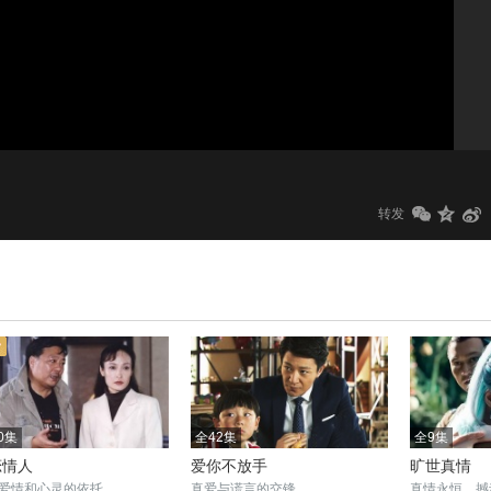
1.0x
标清
转发
0集
全42集
全9集
恋情人
爱你不放手
旷世真情
爱情和心灵的依托
真爱与谎言的交锋
真情永恒，撼