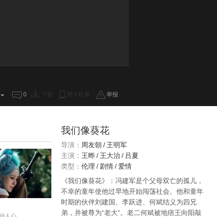
0
下载
用手机看
举报
我们像葵花
导演：
周友朝
/
王明军
主演：
王晔
/
王大治
/
吕夏
类型：
伦理
/
剧情
/
爱情
《我们像葵花》：冯建军是个父母双亡的孤儿，
不幸的童年使他过早地开始闯荡社会。他和童年
时期的伙伴刘建国、李跃进、何斌结义为四兄
弟，并被尊为“老大”。老二何斌被地痞王向阳敲
动人心