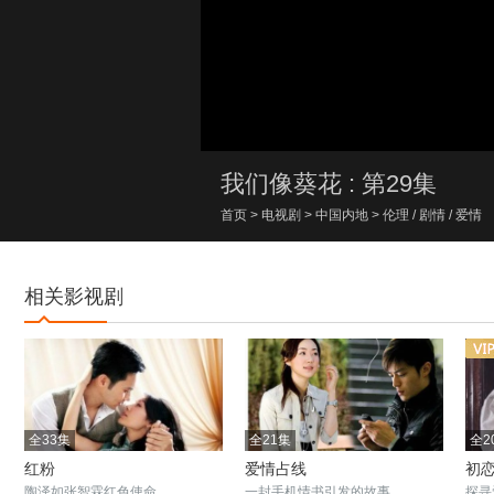
00:00/00:00
我们像葵花 : 第29集
首页
>
电视剧
>
中国内地
>
伦理
/
剧情
/
爱情
相关影视剧
全33集
全21集
全2
红粉
爱情占线
初
陶泽如张智霖红色使命
一封手机情书引发的故事
探寻