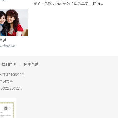
诈了一笔钱，冯建军为了给老二要...
详情
错过
人情感纠葛
权利声明
使用帮助
可证0108290号
1475号
5002220011号