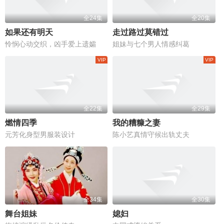
全24集
全20集
如果还有明天
走过路过莫错过
怜悯心动交织，凶手爱上遗孀
姐妹与七个男人情感纠葛
全22集
全29集
燃情四季
我的糟糠之妻
元芳化身型男服装设计
陈小艺真情守候出轨丈夫
全34集
全30集
舞台姐妹
媳妇