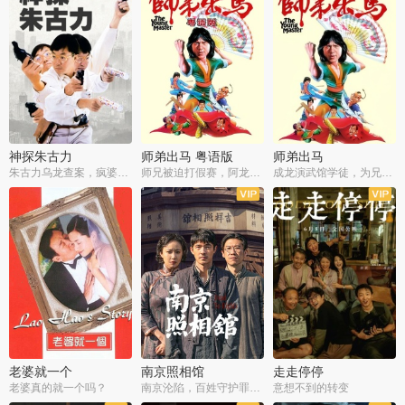
神探朱古力
师弟出马 粤语版
师弟出马
朱古力乌龙查案，疯婆子神助攻
师兄被迫打假赛，阿龙追查斗黑帮
成龙演武馆学徒，为兄搏命战黑道
老婆就一个
南京照相馆
走走停停
老婆真的就一个吗？
南京沦陷，百姓守护罪证底片
意想不到的转变