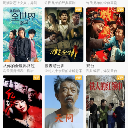
周润发恋上女奴，异能护体战邪派
许氏兄弟的经典喜剧
许氏兄弟的经典喜剧
从你的全世界路过
搜查瑠公圳
戏台
岳云鹏痴情表白柳岩
尘封六十余载的未解悬案
乱世戏班，爆笑登台