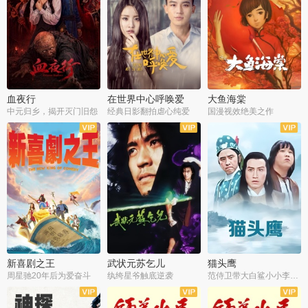
血夜行
在世界中心呼唤爱
大鱼海棠
中元归乡，揭开灭门旧怨
经典日影翻拍虐心纯爱
国漫视效绝美之作
新喜剧之王
武状元苏乞儿
猫头鹰
周星驰20年后为爱奋斗
纨绔星爷触底逆袭
范侍卫带大白鲨小小李破案寻妃