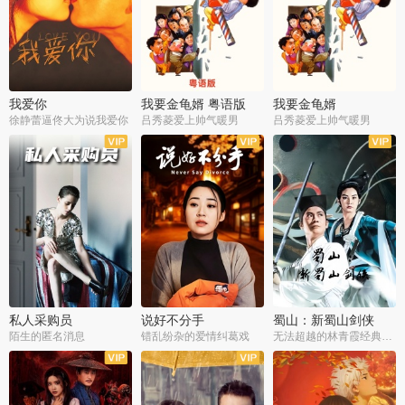
我爱你
我要金龟婿 粤语版
我要金龟婿
徐静蕾逼佟大为说我爱你
吕秀菱爱上帅气暖男
吕秀菱爱上帅气暖男
私人采购员
说好不分手
蜀山：新蜀山剑侠
陌生的匿名消息
错乱纷杂的爱情纠葛戏
无法超越的林青霞经典角色