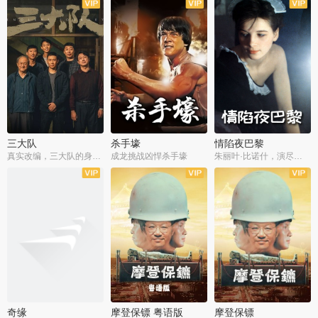
三大队
杀手壕
情陷夜巴黎
真实改编，三大队的身世浮沉
成龙挑战凶悍杀手壕
朱丽叶·比诺什，演尽失爱之痛
奇缘
摩登保镖 粤语版
摩登保镖