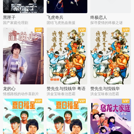
黑匣子
飞虎奇兵
终极恋人
国产家庭伦理剧
团结飞虎热血救援
探寻爱情的终极之谜
龙的心
赞先生与找钱华 粤语
赞先生与找钱华
版
情感路线的动作喜剧片
洪金宝咏春治恶霸
洪金宝咏春治恶霸