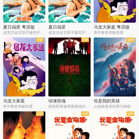
夏日福星 粤语版
夏日福星
乌龙大家庭 粤语版
成龙洪金宝联手爆笑护美女
成龙洪金宝联手爆笑护美女
青年黎姿美貌初显
乌龙大家庭
绿液惊魂
你是我的英雄
青年黎姿美貌初显
拯救即将被真菌腐蚀的世界
山地救援者的爱与奉献