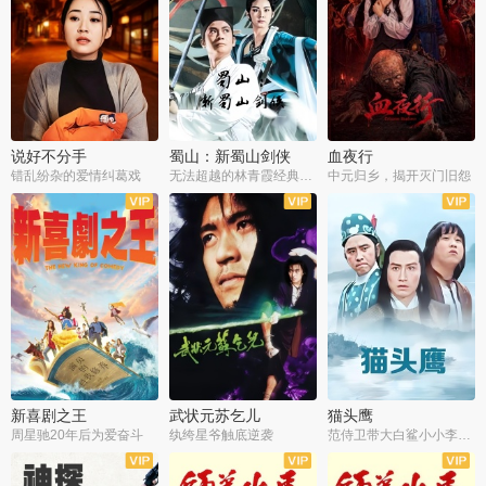
说好不分手
蜀山：新蜀山剑侠
血夜行
错乱纷杂的爱情纠葛戏
无法超越的林青霞经典角色
中元归乡，揭开灭门旧怨
新喜剧之王
武状元苏乞儿
猫头鹰
周星驰20年后为爱奋斗
纨绔星爷触底逆袭
范侍卫带大白鲨小小李破案寻妃