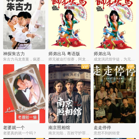
神探朱古力
师弟出马 粤语版
师弟出马
朱古力乌龙查案，疯婆子神助攻
师兄被迫打假赛，阿龙追查斗黑帮
成龙演武馆学徒，为兄搏命战黑道
老婆就一个
南京照相馆
走走停停
老婆真的就一个吗？
南京沦陷，百姓守护罪证底片
意想不到的转变