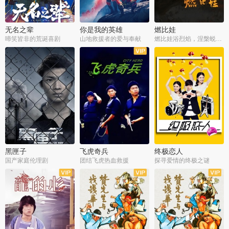
无名之辈
你是我的英雄
燃比娃
啼笑皆非的荒诞喜剧
山地救援者的爱与奉献
燃比娃浴烈焰，涅槃蜕变成人
黑匣子
飞虎奇兵
终极恋人
国产家庭伦理剧
团结飞虎热血救援
探寻爱情的终极之谜