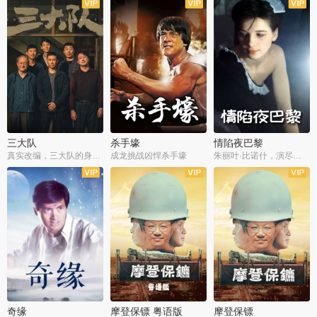
三大队
杀手壕
情陷夜巴黎
真实改编，三大队的身世浮沉
成龙挑战凶悍杀手壕
朱丽叶·比诺什，演尽失爱之痛
奇缘
摩登保镖 粤语版
摩登保镖