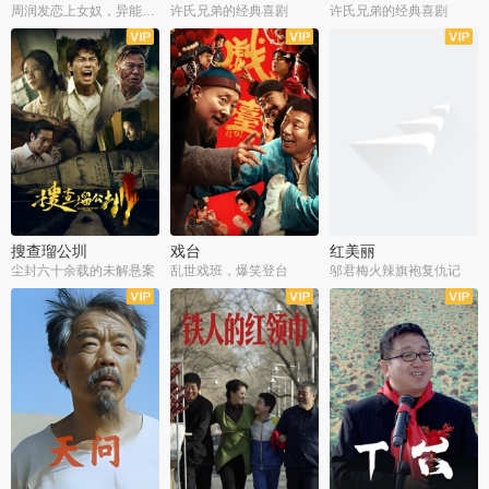
周润发恋上女奴，异能护体战邪派
许氏兄弟的经典喜剧
许氏兄弟的经典喜剧
搜查瑠公圳
戏台
红美丽
尘封六十余载的未解悬案
乱世戏班，爆笑登台
邬君梅火辣旗袍复仇记