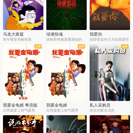
乌龙大家庭
绿液惊魂
我爱你
青年黎姿美貌初显
拯救即将被真菌腐蚀的世界
徐静蕾逼佟大为说我爱你
我要金龟婿 粤语版
我要金龟婿
私人采购员
吕秀菱爱上帅气暖男
吕秀菱爱上帅气暖男
陌生的匿名消息