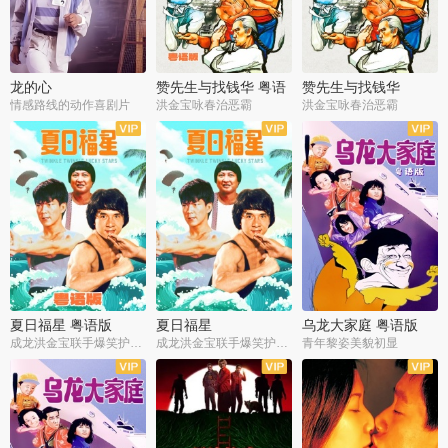
龙的心
赞先生与找钱华 粤语
赞先生与找钱华
版
情感路线的动作喜剧片
洪金宝咏春治恶霸
洪金宝咏春治恶霸
夏日福星 粤语版
夏日福星
乌龙大家庭 粤语版
成龙洪金宝联手爆笑护美女
成龙洪金宝联手爆笑护美女
青年黎姿美貌初显