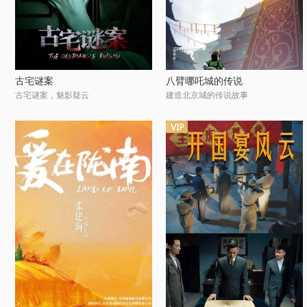
古宅谜案
八臂哪吒城的传说
古宅谜案，魅影疑云
建造北京城的传说故事