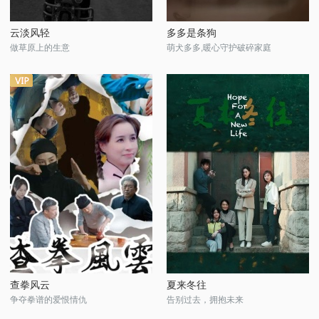
云淡风轻
多多是条狗
做草原上的生意
萌犬多多,暖心守护破碎家庭
查拳风云
夏来冬往
争夺拳谱的爱恨情仇
告别过去，拥抱未来