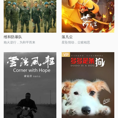
维和防暴队
落凡尘
炮火逆行，为和平而来
星坠情劫，尘赎相思