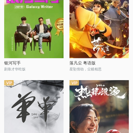
银河写手
落凡尘 粤语版
剧靠才华吃饭
星坠情劫，尘赎相思