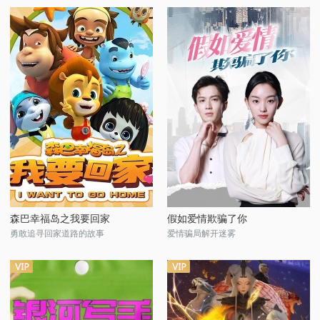
森巴幸福岛之我要回家
假如爱情欺骗了你
勇敢追寻回家道路的故事
爱情骗局解开迷雾