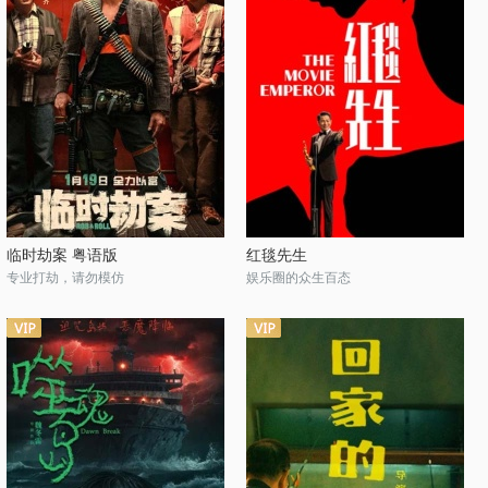
临时劫案 粤语版
红毯先生
专业打劫，请勿模仿
娱乐圈的众生百态