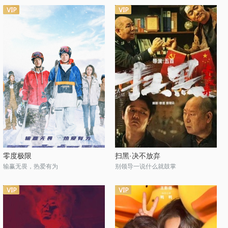
零度极限
扫黑·决不放弃
输赢无畏，热爱有为
别领导一说什么就鼓掌