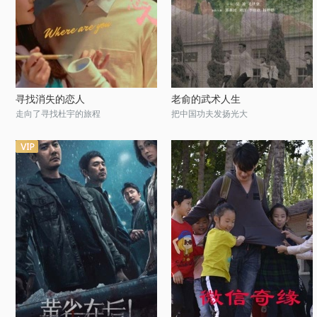
寻找消失的恋人
老俞的武术人生
走向了寻找杜宇的旅程
把中国功夫发扬光大