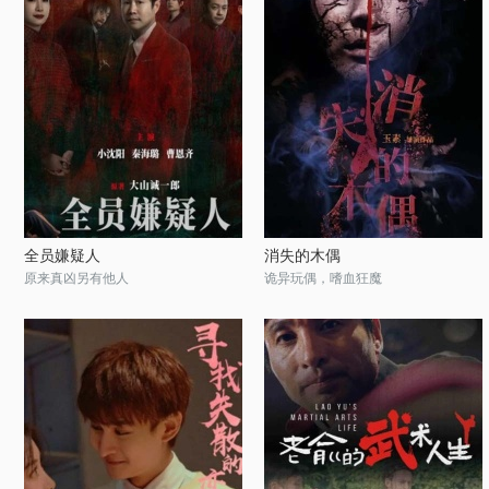
全员嫌疑人
消失的木偶
原来真凶另有他人
诡异玩偶，嗜血狂魔