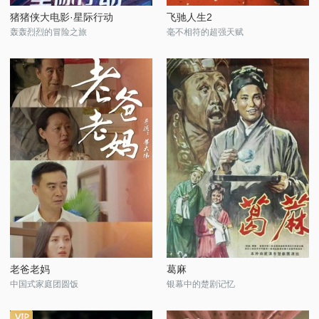
猪猪侠大电影·星际行动
飞驰人生2
轰轰烈烈的冒险之旅
毫不相符的超强天赋
老爸老妈
葛麻
中国式家庭团圆饭
银幕中的楚剧记忆