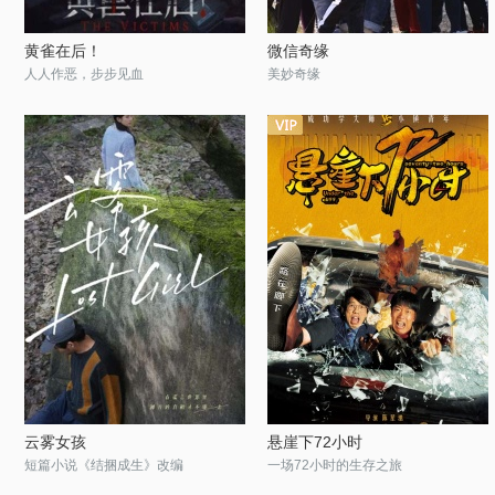
黄雀在后！
微信奇缘
人人作恶，步步见血
美妙奇缘
云雾女孩
悬崖下72小时
短篇小说《结捆成生》改编
一场72小时的生存之旅