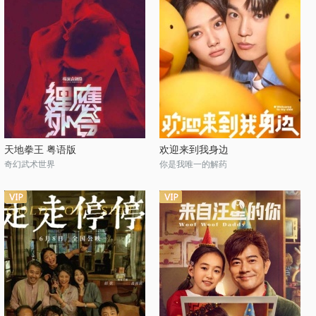
天地拳王 粤语版
欢迎来到我身边
奇幻武术世界
你是我唯一的解药