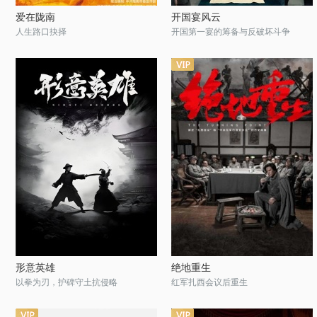
爱在陇南
开国宴风云
人生路口抉择
开国第一宴的筹备与反破坏斗争
形意英雄
绝地重生
以拳为刃，护碑守土抗侵略
红军扎西会议后重生