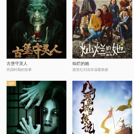
古堡守灵人
灿烂的她
民国时期的怪事
惠英红刘浩存温暖救赎