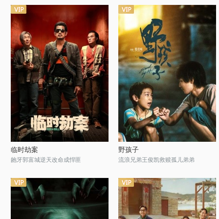
临时劫案
野孩子
龅牙郭富城逆天改命成悍匪
流浪兄弟王俊凯救赎孤儿弟弟