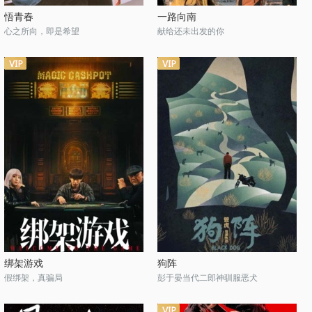
悟青春
一路向南
心之所向，即是希望
献给还未出发的你
绑架游戏
狗阵
假绑架，真骗局
彭于晏当代二郎神驯服恶犬