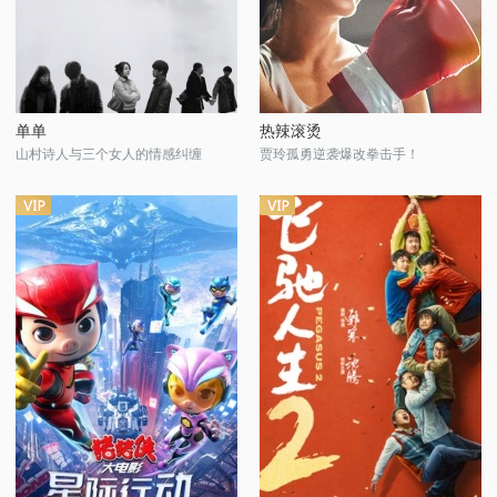
单单
热辣滚烫
山村诗人与三个女人的情感纠缠
贾玲孤勇逆袭爆改拳击手！