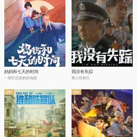
妈妈和七天的时间
我没有失踪
一部纪念妈妈的电影
看人性挣扎