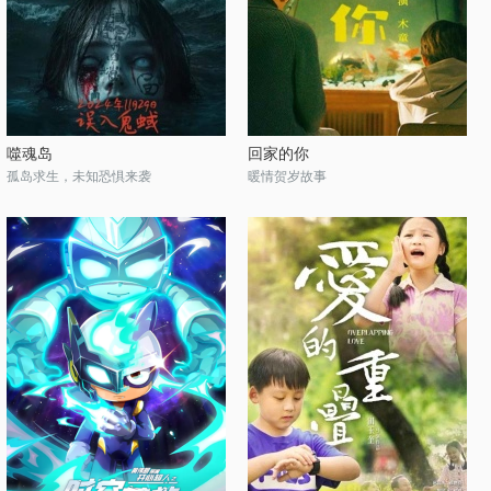
噬魂岛
回家的你
孤岛求生，未知恐惧来袭
暖情贺岁故事