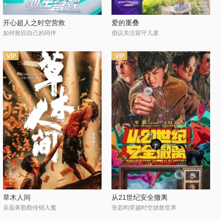
开心超人之时空营救
爱的重叠
如何救回自己的同伴
倡议关注留守儿童
草木人间
从21世纪安全撤离
吴磊蒋勤勤传销入魔
张若昀穿越时空拯救世界