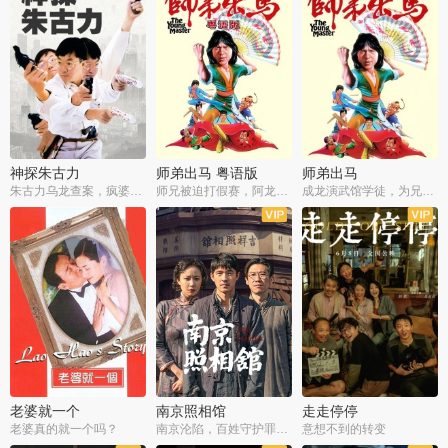
神探朱古力
师弟出马 粤语版
师弟出马
朱古力乌龙查案，疯婆子神助攻
师兄被迫打假赛，阿龙追查斗黑帮
成龙演武馆学徒，为兄搏命战黑道
老婆就一个
南京照相馆
走走停停
老婆真的就一个吗？
南京沦陷，百姓守护罪证底片
意想不到的转变