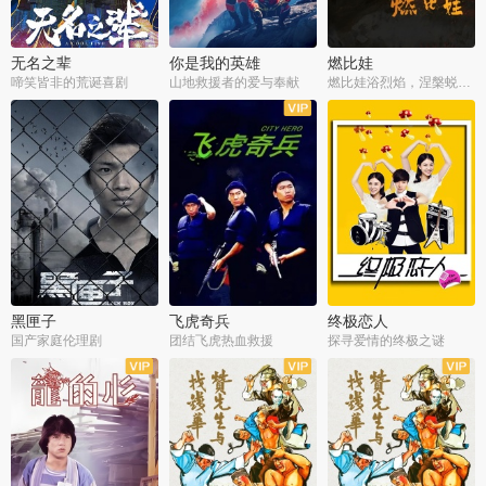
无名之辈
你是我的英雄
燃比娃
啼笑皆非的荒诞喜剧
山地救援者的爱与奉献
燃比娃浴烈焰，涅槃蜕变成人
黑匣子
飞虎奇兵
终极恋人
国产家庭伦理剧
团结飞虎热血救援
探寻爱情的终极之谜