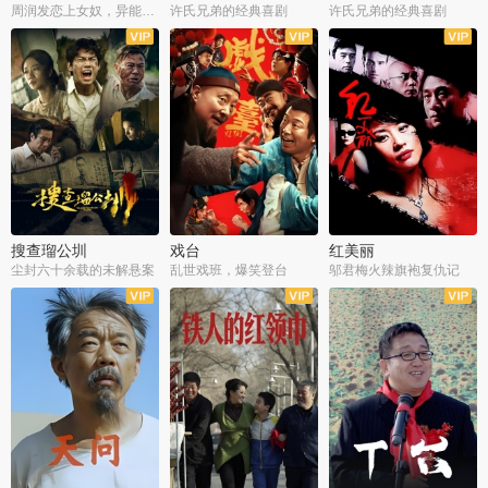
周润发恋上女奴，异能护体战邪派
许氏兄弟的经典喜剧
许氏兄弟的经典喜剧
搜查瑠公圳
戏台
红美丽
尘封六十余载的未解悬案
乱世戏班，爆笑登台
邬君梅火辣旗袍复仇记