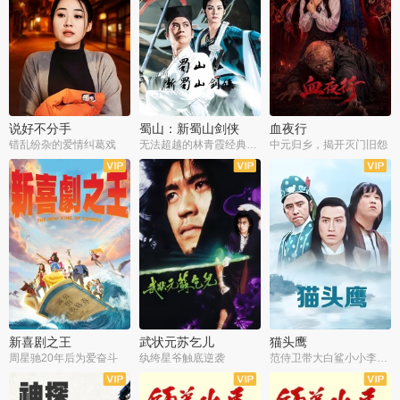
说好不分手
蜀山：新蜀山剑侠
血夜行
错乱纷杂的爱情纠葛戏
无法超越的林青霞经典角色
中元归乡，揭开灭门旧怨
新喜剧之王
武状元苏乞儿
猫头鹰
周星驰20年后为爱奋斗
纨绔星爷触底逆袭
范侍卫带大白鲨小小李破案寻妃