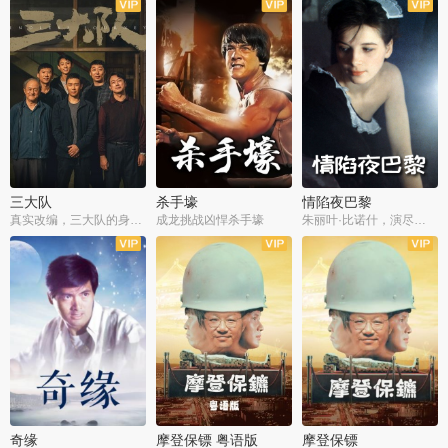
三大队
杀手壕
情陷夜巴黎
真实改编，三大队的身世浮沉
成龙挑战凶悍杀手壕
朱丽叶·比诺什，演尽失爱之痛
奇缘
摩登保镖 粤语版
摩登保镖