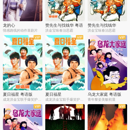
龙的心
赞先生与找钱华 粤语
赞先生与找钱华
版
情感路线的动作喜剧片
洪金宝咏春治恶霸
洪金宝咏春治恶霸
夏日福星 粤语版
夏日福星
乌龙大家庭 粤语版
成龙洪金宝联手爆笑护美女
成龙洪金宝联手爆笑护美女
青年黎姿美貌初显