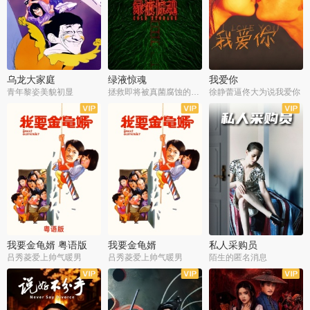
乌龙大家庭
绿液惊魂
我爱你
青年黎姿美貌初显
拯救即将被真菌腐蚀的世界
徐静蕾逼佟大为说我爱你
我要金龟婿 粤语版
我要金龟婿
私人采购员
吕秀菱爱上帅气暖男
吕秀菱爱上帅气暖男
陌生的匿名消息