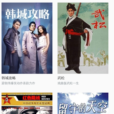
韩城攻略
武松
梁朝伟爆笑动作喜剧力作
戏曲版武松一生