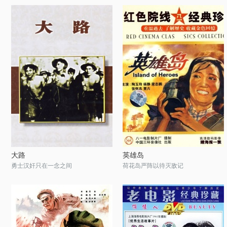
大路
英雄岛
勇士汉奸只在一念之间
荷花岛严阵以待灭敌记