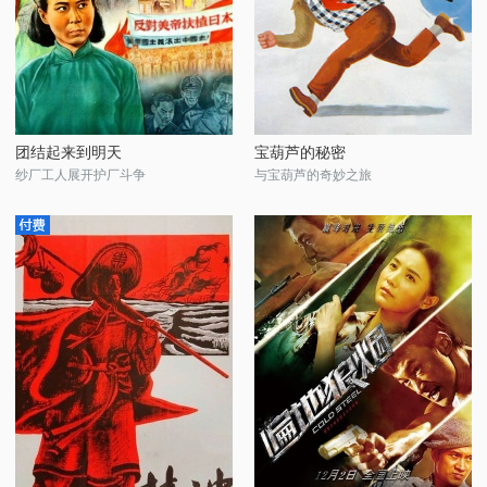
团结起来到明天
宝葫芦的秘密
纱厂工人展开护厂斗争
与宝葫芦的奇妙之旅