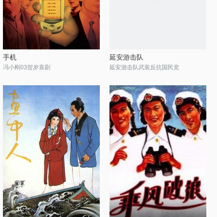
手机
延安游击队
冯小刚03贺岁喜剧
延安游击队武装反抗国民党