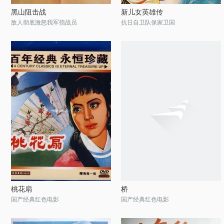
黑山阻击战
新儿女英雄传
敌人彻底激怒我军指战员
抗日自卫队保家卫国
桃花扇
桥
国产经典红色电影
国产经典红色电影