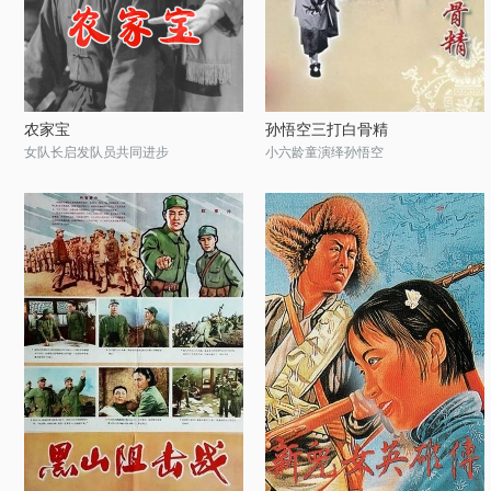
农家宝
孙悟空三打白骨精
女队长启发队员共同进步
小六龄童演绎孙悟空