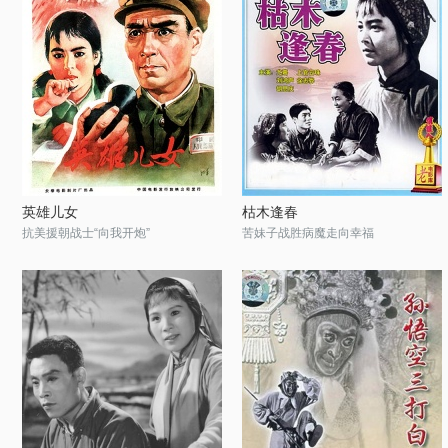
英雄儿女
枯木逢春
抗美援朝战士“向我开炮”
苦妹子战胜病魔走向幸福