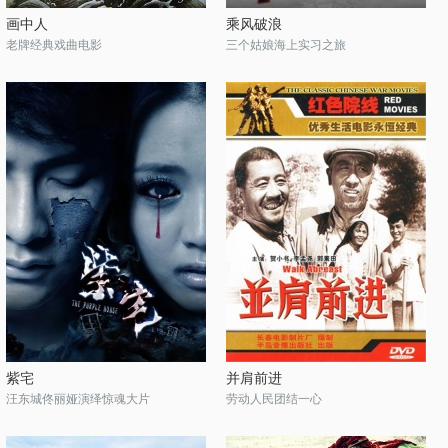
画中人
乘风破浪
老牌经典戏曲电影
三个姑娘海上实习之旅
紫宅
并肩前进
汪东城佟丽娅演绎惊魂大片
劳动人民团结一心