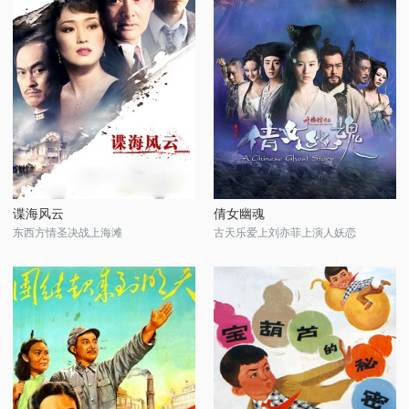
谍海风云
倩女幽魂
东西方情圣决战上海滩
古天乐爱上刘亦菲上演人妖恋