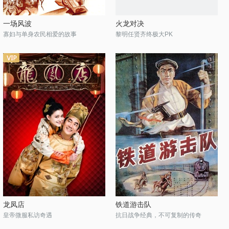
一场风波
火龙对决
寡妇与单身农民相爱的故事
黎明任贤齐终极大PK
龙凤店
铁道游击队
皇帝微服私访奇遇
抗日战争经典，不可复制的传奇