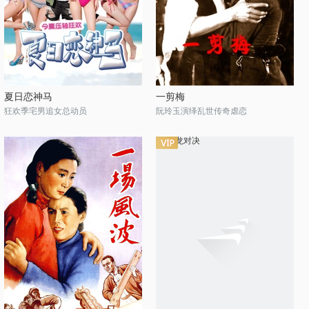
夏日恋神马
一剪梅
狂欢季宅男追女总动员
阮玲玉演绎乱世传奇虐恋