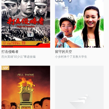
打击侵略者
留守的天空
烈火英雄“邱少云”事迹改编
小乡村来个了支教大学生