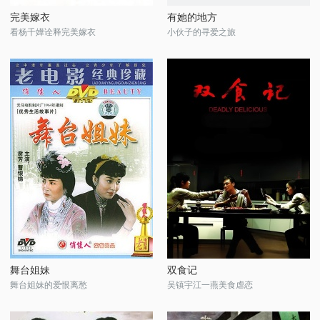
完美嫁衣
有她的地方
看杨千嬅诠释完美嫁衣
小伙子的寻爱之旅
舞台姐妹
双食记
舞台姐妹的爱恨离愁
吴镇宇江一燕美食虐恋