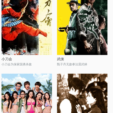
小刀会
武侠
小刀会为保家国勇杀敌
甄子丹无敌拳法震武林