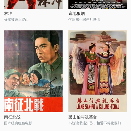
林冲
遍地狼烟
好汉被逼上梁山
何润东小宋佳乱世情
南征北战
梁山伯与祝英台
国产经典红色电影
书院读书遇知己，相爱不得化蝶归