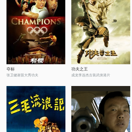
夺标
功夫之王
张卫健谢苗大秀功夫
成龙李连杰古装武侠港片