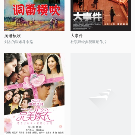
洞箫横吹
大事件
刘杰的艰难斗争路
杜琪峰经典警匪动作片