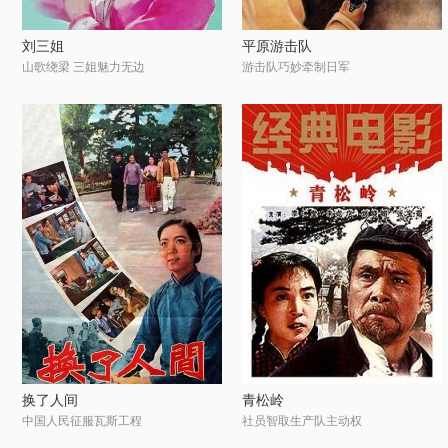
刘三姐
平原游击队
山歌绕梁 三姐魅力无边
游击队巧妙牵制日军
换了人间
青松岭
中国人民征服瓦斯工程
社员智取生产队主动权