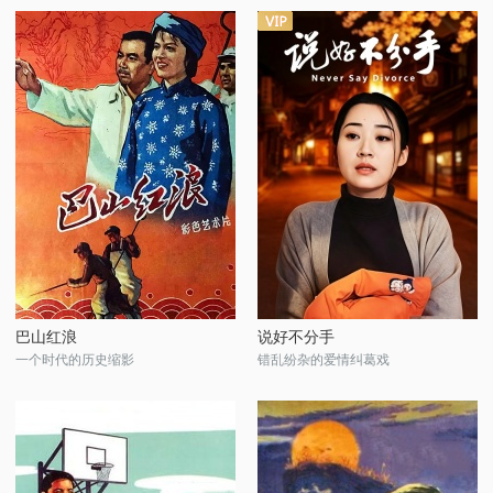
巴山红浪
说好不分手
一个时代的历史缩影
错乱纷杂的爱情纠葛戏