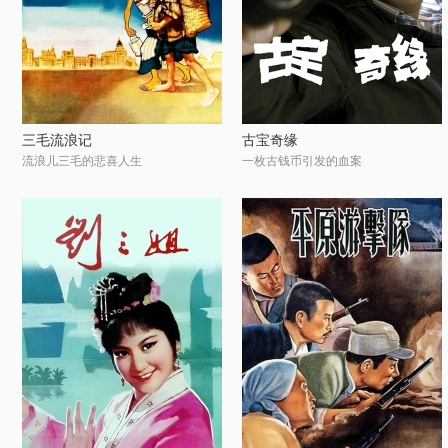
三毛流浪记
古宝奇缘
流浪儿三毛的悲喜人生
一枚古钱币引发的血案