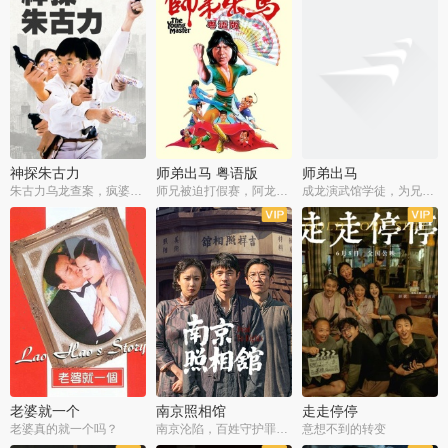
神探朱古力
师弟出马 粤语版
师弟出马
朱古力乌龙查案，疯婆子神助攻
师兄被迫打假赛，阿龙追查斗黑帮
成龙演武馆学徒，为兄搏命战黑道
老婆就一个
南京照相馆
走走停停
老婆真的就一个吗？
南京沦陷，百姓守护罪证底片
意想不到的转变