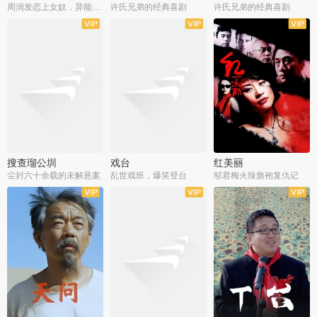
周润发恋上女奴，异能护体战邪派
许氏兄弟的经典喜剧
许氏兄弟的经典喜剧
搜查瑠公圳
戏台
红美丽
尘封六十余载的未解悬案
乱世戏班，爆笑登台
邬君梅火辣旗袍复仇记