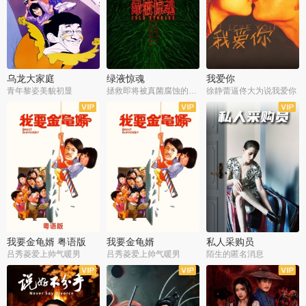
乌龙大家庭
绿液惊魂
我爱你
青年黎姿美貌初显
拯救即将被真菌腐蚀的世界
徐静蕾逼佟大为说我爱你
我要金龟婿 粤语版
我要金龟婿
私人采购员
吕秀菱爱上帅气暖男
吕秀菱爱上帅气暖男
陌生的匿名消息