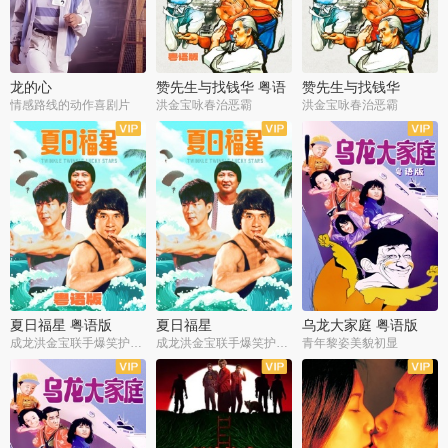
龙的心
赞先生与找钱华 粤语
赞先生与找钱华
版
情感路线的动作喜剧片
洪金宝咏春治恶霸
洪金宝咏春治恶霸
夏日福星 粤语版
夏日福星
乌龙大家庭 粤语版
成龙洪金宝联手爆笑护美女
成龙洪金宝联手爆笑护美女
青年黎姿美貌初显