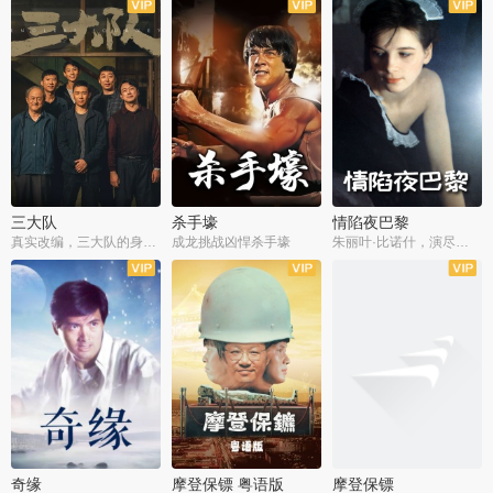
三大队
杀手壕
情陷夜巴黎
真实改编，三大队的身世浮沉
成龙挑战凶悍杀手壕
朱丽叶·比诺什，演尽失爱之痛
奇缘
摩登保镖 粤语版
摩登保镖