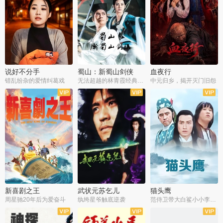
说好不分手
蜀山：新蜀山剑侠
血夜行
错乱纷杂的爱情纠葛戏
无法超越的林青霞经典角色
中元归乡，揭开灭门旧怨
新喜剧之王
武状元苏乞儿
猫头鹰
周星驰20年后为爱奋斗
纨绔星爷触底逆袭
范侍卫带大白鲨小小李破案寻妃