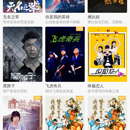
无名之辈
你是我的英雄
燃比娃
啼笑皆非的荒诞喜剧
山地救援者的爱与奉献
燃比娃浴烈焰，涅槃蜕变成人
黑匣子
飞虎奇兵
终极恋人
国产家庭伦理剧
团结飞虎热血救援
探寻爱情的终极之谜