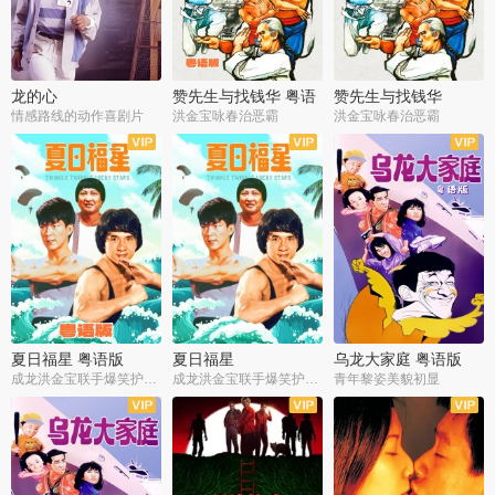
龙的心
赞先生与找钱华 粤语
赞先生与找钱华
版
情感路线的动作喜剧片
洪金宝咏春治恶霸
洪金宝咏春治恶霸
夏日福星 粤语版
夏日福星
乌龙大家庭 粤语版
成龙洪金宝联手爆笑护美女
成龙洪金宝联手爆笑护美女
青年黎姿美貌初显