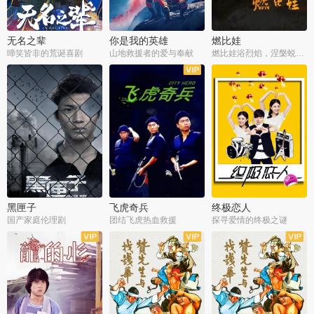
无名之辈
你是我的英雄
燃比娃
啼笑皆非的荒诞喜剧
山地救援者的爱与奉献
燃比娃浴烈焰，涅槃蜕变成人
黑匣子
飞虎奇兵
终极恋人
国产家庭伦理剧
团结飞虎热血救援
探寻爱情的终极之谜