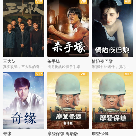
三大队
杀手壕
情陷夜巴黎
真实改编，三大队的身世浮沉
成龙挑战凶悍杀手壕
朱丽叶·比诺什，演尽失爱之痛
奇缘
摩登保镖 粤语版
摩登保镖