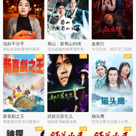
说好不分手
蜀山：新蜀山剑侠
血夜行
错乱纷杂的爱情纠葛戏
无法超越的林青霞经典角色
中元归乡，揭开灭门旧怨
新喜剧之王
武状元苏乞儿
猫头鹰
周星驰20年后为爱奋斗
纨绔星爷触底逆袭
范侍卫带大白鲨小小李破案寻妃