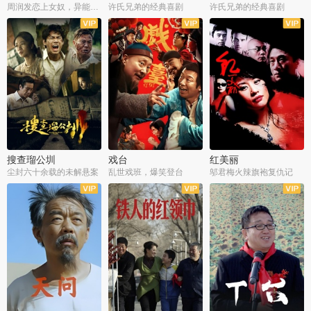
周润发恋上女奴，异能护体战邪派
许氏兄弟的经典喜剧
许氏兄弟的经典喜剧
搜查瑠公圳
戏台
红美丽
尘封六十余载的未解悬案
乱世戏班，爆笑登台
邬君梅火辣旗袍复仇记