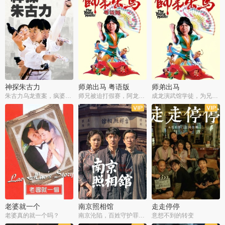
神探朱古力
师弟出马 粤语版
师弟出马
朱古力乌龙查案，疯婆子神助攻
师兄被迫打假赛，阿龙追查斗黑帮
成龙演武馆学徒，为兄搏命战黑道
老婆就一个
南京照相馆
走走停停
老婆真的就一个吗？
南京沦陷，百姓守护罪证底片
意想不到的转变