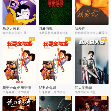
乌龙大家庭
绿液惊魂
我爱你
青年黎姿美貌初显
拯救即将被真菌腐蚀的世界
徐静蕾逼佟大为说我爱你
我要金龟婿 粤语版
我要金龟婿
私人采购员
吕秀菱爱上帅气暖男
吕秀菱爱上帅气暖男
陌生的匿名消息