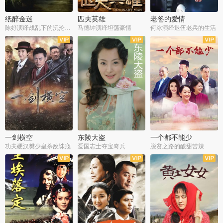
纸醉金迷
匹夫英雄
老爸的爱情
陈好演绎战乱下的沉沦人生
马德钟演绎坦荡豪情
何冰演绎退伍老兵的生活
全40集
全33集
全36集
一剑横空
东陵大盗
一个都不能少
功夫硬汉樊少皇杀敌诛寇
爱国志士夺宝奇兵
脱贫之路的酸甜苦辣
全25集
全50集
全23集