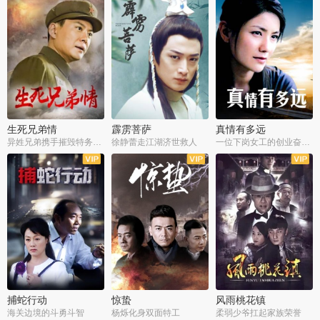
生死兄弟情
霹雳菩萨
真情有多远
异姓兄弟携手摧毁特务阴谋
徐静蕾走江湖济世救人
一位下岗女工的创业奋斗史
全22集
全39集
全36集
捕蛇行动
惊蛰
风雨桃花镇
海关边境的斗勇斗智
杨烁化身双面特工
柔弱少爷扛起家族荣誉