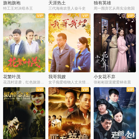
旗袍旗袍
天涯热土
独有英雄
特工王对决暗杀王
三代海南农垦人奋斗史
周一围弃艺从商实业救国
全34集
全50集
全51集
花繁叶茂
我哥我嫂
小女花不弃
花茂村逆袭，红色旅游出圈
女子痴爱植物人丈夫情定一生
张彬彬甜宠蜜爱林依晨
全42集
全35集
全32集