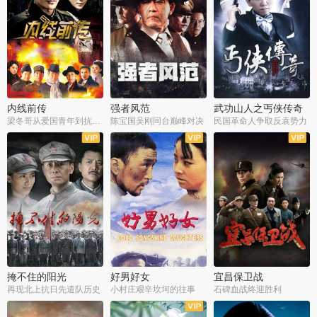
内线前传
强者风范
武功山人之丐侠传奇
梁冬哥从爱国青年到抗战精英
陈宝国吴刚同台巅峰对决
民国革命人争取反袁势力
全38集
全9集
全35集
掩不住的阳光
好男好女
宜昌保卫战
再现北上抗日先遣队历史
小村庄艰辛坎坷的往事
石碑血战终迎胜利
全37集
全40集
全25集