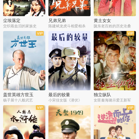
尘埃落定
兄弟兄弟
黄土女女
交织着血泪的家族史
陈建斌龙虎斗相爱相杀
陇东老百姓的历史沧桑
全36集
全28集
全44集
盖世英雄方世玉
最后的较量
独立纵队
杨子展十八般武艺
小宋佳女版《潜伏》
女匪秦海璐示爱王新军
全40集
全30集
全43集