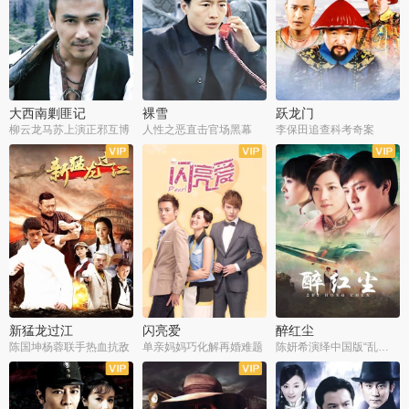
大西南剿匪记
裸雪
跃龙门
柳云龙马苏上演正邪互博
人性之恶直击官场黑幕
李保田追查科考奇案
全36集
全37集
全30集
新猛龙过江
闪亮爱
醉红尘
陈国坤杨蓉联手热血抗敌
单亲妈妈巧化解再婚难题
陈妍希演绎中国版“乱世佳人”
全30集
全30集
全30集