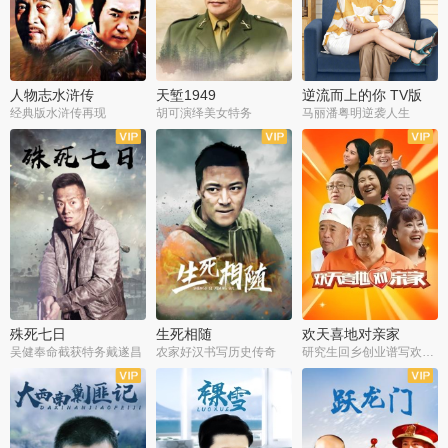
人物志水浒传
天堑1949
逆流而上的你 TV版
经典版水浒传再现
胡可演绎美女特务
马丽潘粤明逆袭人生
全34集
全21集
全35集
殊死七日
生死相随
欢天喜地对亲家
吴健奉命截获特务戴遂昌
农家好汉书写历史传奇
研究生回乡创业谱写欢乐爱情
全40集
全21集
全30集