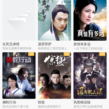
生死兄弟情
霹雳菩萨
真情有多远
异姓兄弟携手摧毁特务阴谋
徐静蕾走江湖济世救人
一位下岗女工的创业奋斗史
全22集
全39集
全36集
捕蛇行动
惊蛰
风雨桃花镇
海关边境的斗勇斗智
杨烁化身双面特工
柔弱少爷扛起家族荣誉