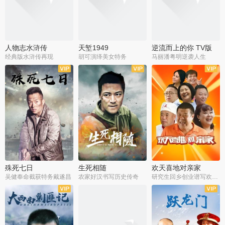
人物志水浒传
天堑1949
逆流而上的你 TV版
经典版水浒传再现
胡可演绎美女特务
马丽潘粤明逆袭人生
全34集
全21集
全35集
殊死七日
生死相随
欢天喜地对亲家
吴健奉命截获特务戴遂昌
农家好汉书写历史传奇
研究生回乡创业谱写欢乐爱情
全40集
全21集
全30集