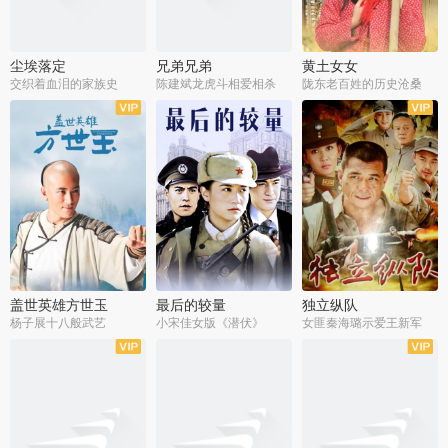
尘埃落定
兄弟兄弟
黄土女女
交织着血泪的家族史
陈建斌龙虎斗相爱相杀
陇东老百姓的历史沧桑
全36集
全28集
全44集
盖世英雄方世玉
最后的较量
独立纵队
杨子展十八般武艺
小宋佳女版《潜伏》
女匪秦海璐示爱王新军
全40集
全30集
全43集