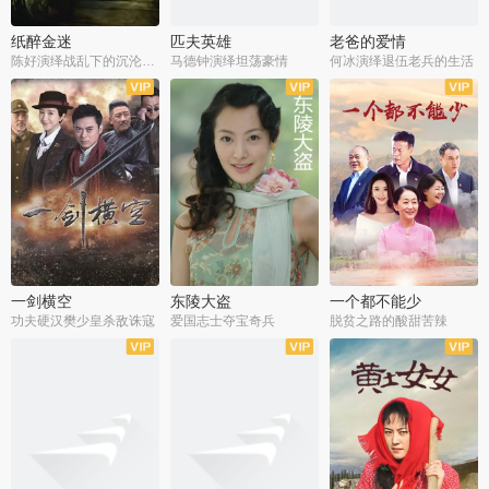
纸醉金迷
匹夫英雄
老爸的爱情
陈好演绎战乱下的沉沦人生
马德钟演绎坦荡豪情
何冰演绎退伍老兵的生活
全40集
全33集
全36集
一剑横空
东陵大盗
一个都不能少
功夫硬汉樊少皇杀敌诛寇
爱国志士夺宝奇兵
脱贫之路的酸甜苦辣
全25集
全50集
全23集