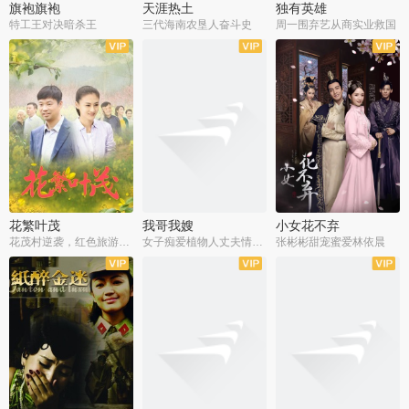
旗袍旗袍
天涯热土
独有英雄
特工王对决暗杀王
三代海南农垦人奋斗史
周一围弃艺从商实业救国
全34集
全50集
全51集
花繁叶茂
我哥我嫂
小女花不弃
花茂村逆袭，红色旅游出圈
女子痴爱植物人丈夫情定一生
张彬彬甜宠蜜爱林依晨
全42集
全35集
全32集