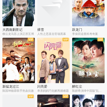
大西南剿匪记
裸雪
跃龙门
柳云龙马苏上演正邪互博
人性之恶直击官场黑幕
李保田追查科考奇案
全36集
全37集
全30集
新猛龙过江
闪亮爱
醉红尘
陈国坤杨蓉联手热血抗敌
单亲妈妈巧化解再婚难题
陈妍希演绎中国版“乱世佳人”
全30集
全30集
全30集