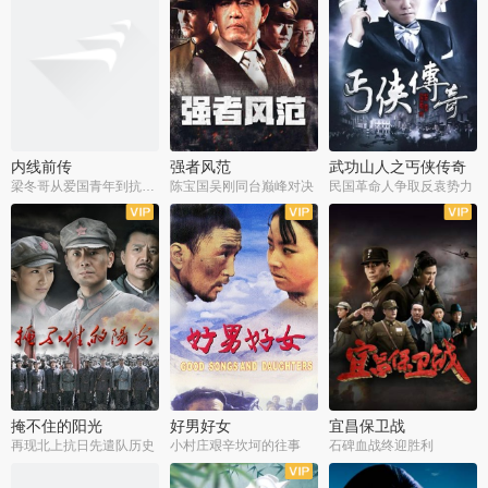
内线前传
强者风范
武功山人之丐侠传奇
梁冬哥从爱国青年到抗战精英
陈宝国吴刚同台巅峰对决
民国革命人争取反袁势力
全38集
全9集
全35集
掩不住的阳光
好男好女
宜昌保卫战
再现北上抗日先遣队历史
小村庄艰辛坎坷的往事
石碑血战终迎胜利
全37集
全40集
全25集